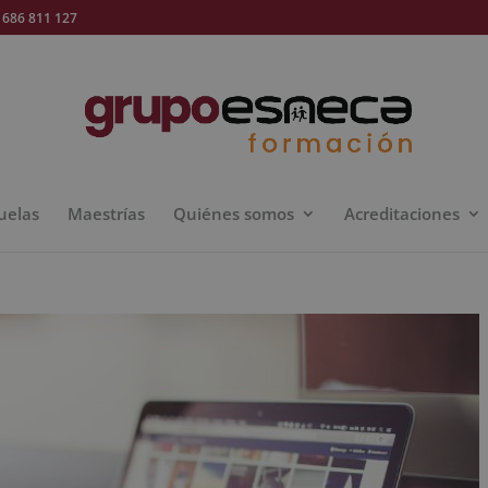
686 811 127
uelas
Maestrías
Quiénes somos
Acreditaciones