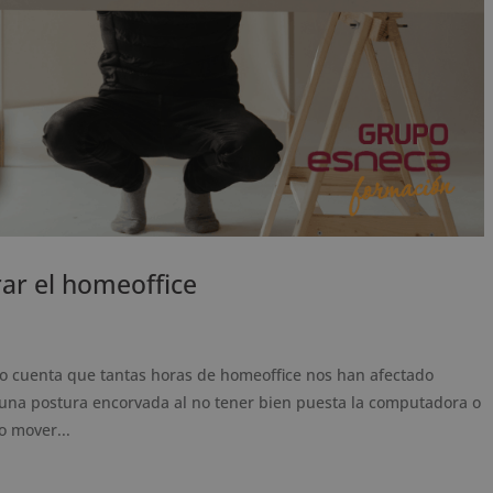
ar el homeoffice
cuenta que tantas horas de homeoffice nos han afectado
 una postura encorvada al no tener bien puesta la computadora o
o mover...