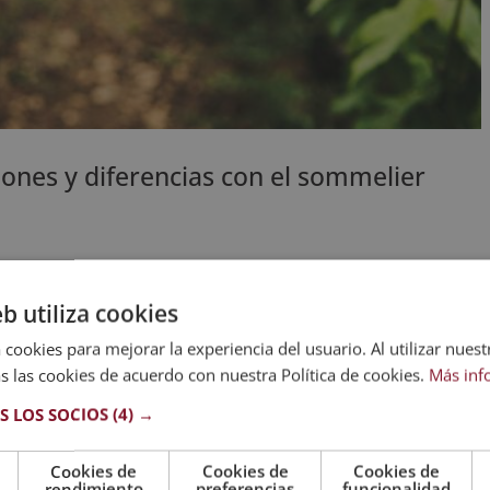
iones y diferencias con el sommelier
diferentes roles dentro de la industria que se especializan en el
 Dos figuras que suelen generar confusión son el catador de vinos
eb utiliza cookies
 cookies para mejorar la experiencia del usuario. Al utilizar nuest
s las cookies de acuerdo con nuestra Política de cookies.
Más inf
S LOS SOCIOS
(4) →
Cookies de
Cookies de
Cookies de
rendimiento
preferencias
funcionalidad