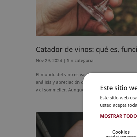
Catador de vinos: qué es, func
Nov 29, 2024
|
Sin categoría
El mundo del vino es vasto y complejo, y existen 
análisis y apreciación de esta bebida milenaria.
Este sitio w
y el sommelier. Aunque ambos están...
Este sitio web usa
usted acepta toda
MOSTRAR TODO
Cookies
estrictamente