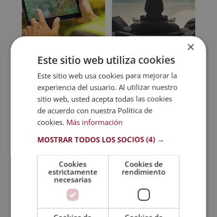
×
Maestría Internacional
Este sitio web utiliza cookies
Maestría Internacional
en Cartografía +
en Psicología Holística y
Este sitio web usa cookies para mejorar la
Maestría Internacional
Coaching – Diploma
en Topografía
experiencia del usuario. Al utilizar nuestro
Acreditado por Apostilla
de la Haya
El
El
744
$
sitio web, usted acepta todas las cookies
2.976
$
El
El
de acuerdo con nuestra Política de
precio
precio
744
$
2.976
$
cookies.
Más información
precio
precio
original
actual
original
actual
era:
es:
MOSTRAR TODOS LOS SOCIOS
(4) →
era:
es:
2.976 $.
744 $.
2.976 $.
744 $.
Cookies
Cookies de
estrictamente
rendimiento
necesarias