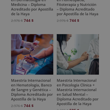
Medicina – Diploma
Fitoterapia y Nutrición
Acreditado por Apostilla
– Diploma Acreditado
de la Haya
por Apostilla de la Haya
El
El
El
El
744
$
744
$
2.976
$
2.976
$
precio
precio
precio
precio
original
actual
original
actual
era:
es:
era:
es:
2.976 $.
744 $.
2.976 $.
744 $.
Maestría Internacional
Maestría Internacional
en Hematología, Banco
en Psicología Clínica +
de Sangre y Genética –
Maestría Internacional
Diploma Acreditado por
en Salud Mental –
Apostilla de la Haya
Diploma Acreditado por
Apostilla de la Haya
El
El
744
$
2.976
$