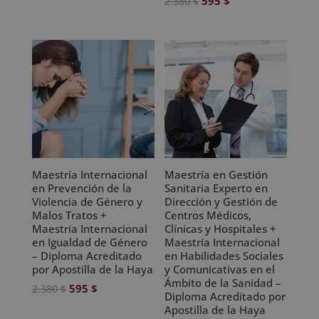
El
El
595
$
2.380
$
precio
precio
precio
precio
original
actual
original
actual
era:
es:
era:
es:
2.976 $.
744 $.
2.380 $.
595 $.
Maestría Internacional
Maestría en Gestión
en Prevención de la
Sanitaria Experto en
Violencia de Género y
Dirección y Gestión de
Malos Tratos +
Centros Médicos,
Maestría Internacional
Clínicas y Hospitales +
en Igualdad de Género
Maestría Internacional
– Diploma Acreditado
en Habilidades Sociales
por Apostilla de la Haya
y Comunicativas en el
Ámbito de la Sanidad –
El
El
595
$
2.380
$
Diploma Acreditado por
precio
precio
Apostilla de la Haya