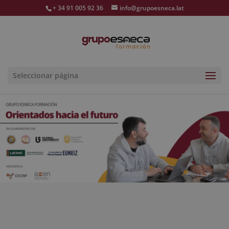
+ 34 91 005 92 36
info@grupoesneca.lat
Seleccionar página