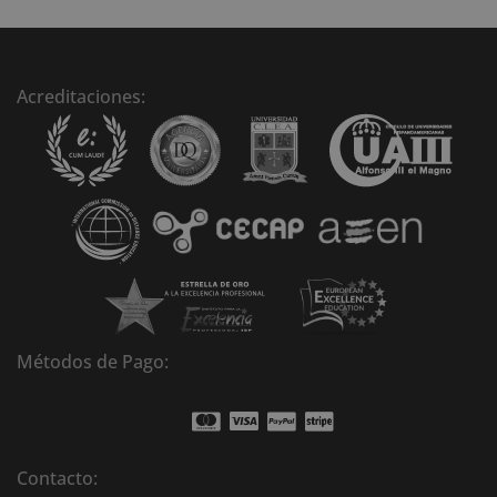
t
e
r
n
Acreditaciones:
a
t
i
v
e
:
Métodos de Pago:
Contacto: