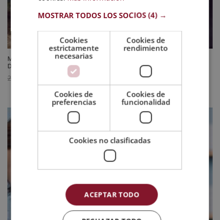
MOSTRAR TODOS LOS SOCIOS
(4) →
Cookies
Cookies de
estrictamente
rendimiento
necesarias
Maestría Internacional en Trabajo Social en Servicios de Salud –
Diploma Acreditado por Apostilla de la Haya
El
El
744
$
2.976
$
precio
precio
Cookies de
Cookies de
preferencias
funcionalidad
original
actual
era:
es:
2.976 $.
744 $.
Cookies no clasificadas
ACEPTAR TODO