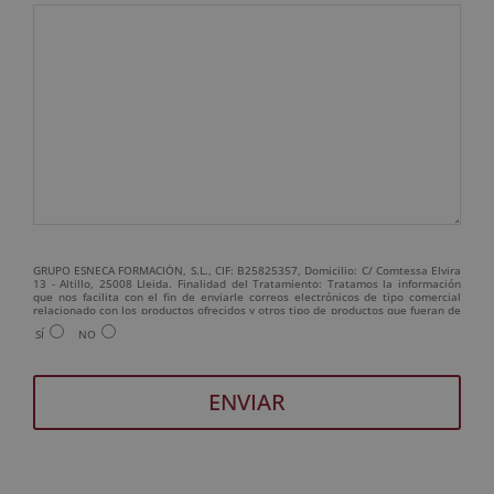
GRUPO ESNECA FORMACIÓN, S.L., CIF: B25825357, Domicilio: C/ Comtessa Elvira
13 - Altillo, 25008 Lleida. Finalidad del Tratamiento: Tratamos la información
que nos facilita con el fin de enviarle correos electrónicos de tipo comercial
relacionado con los productos ofrecidos y otros tipo de productos que fueran de
su interés. Legitimación del tratamiento: Consentimiento del interesado.
SÍ
NO
Derechos: Puede ejercitar sus derechos identificándose suficientemente,
dirigiéndose a la dirección admin@grupoesneca.com. Para más información
consulte nuestra Política de Privacidad. Desea recibir información comercial (vía
telefónica y/o email):
A
l