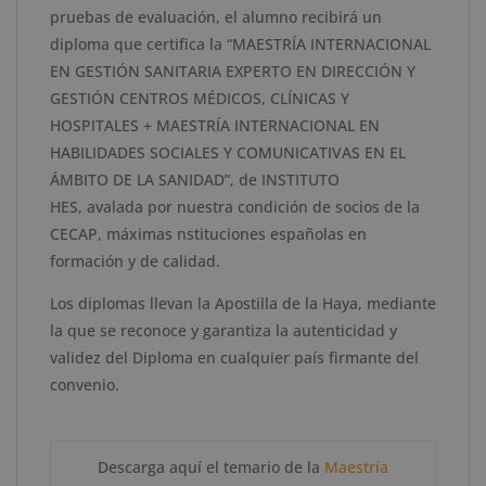
Sanidad
pruebas de evaluación, el alumno recibirá un
-
diploma que certifica
la
“
MAESTRÍA INTERNACIONAL
Diploma
EN GESTIÓN SANITARIA EXPERTO EN DIRECCIÓN Y
Acreditado
GESTIÓN CENTROS MÉDICOS, CLÍNICAS Y
por
HOSPITALES + MAESTRÍA INTERNACIONAL EN
Apostilla
HABILIDADES SOCIALES Y COMUNICATIVAS EN EL
de
ÁMBITO DE LA SANIDAD
”
, de
INSTITUTO
la
HES
,
avalada por nuestra condición de socios de la
Haya
CECAP
, máxima
s
nstituci
o
n
es
española
s
en
cantidad
formación
y de calidad.
Los diplomas llevan la Apostilla de la Haya, mediante
la que se reconoce y garantiza la autenticidad y
validez del Diploma en cualquier país firmante del
convenio.
Descarga aquí el temario de la
Maestría