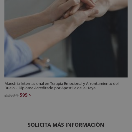
Maestría Internacional en Terapia Emocional y Afrontamiento del
Duelo – Diploma Acreditado por Apostilla de la Haya
El
El
595
$
2.380
$
precio
precio
original
actual
era:
es:
2.380 $.
595 $.
SOLICITA MÁS INFORMACIÓN