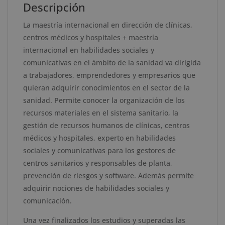
Centros
e
Descripción
Médicos,
:
La maestría internacional en dirección de clínicas,
Clínicas
centros médicos y hospitales + maestría
y
internacional en habilidades sociales y
Hospitales
comunicativas en el ámbito de la sanidad va dirigida
+
a trabajadores, emprendedores y empresarios que
Maestría
quieran adquirir conocimientos en el sector de la
Internacional
sanidad. Permite conocer la organización de los
en
recursos materiales en el sistema sanitario, la
Habilidades
gestión de recursos humanos de clínicas, centros
Sociales
médicos y hospitales, experto en habilidades
y
sociales y comunicativas para los gestores de
Comunicativas
centros sanitarios y responsables de planta,
en
prevención de riesgos y software. Además permite
el
adquirir nociones de habilidades sociales y
Ámbito
comunicación.
de
la
Una vez finalizados los estudios y superadas las