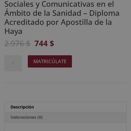
Sociales y Comunicativas en el
Ámbito de la Sanidad – Diploma
Acreditado por Apostilla de la
Haya
El
El
2.976
$
744
$
precio
precio
original
actual
Maestría
A
MATRICÚLATE
era:
es:
en
l
2.976 $.
744 $.
Gestión
t
Sanitaria
e
Experto
r
en
n
Dirección
a
Descripción
y
t
Gestión
Valoraciones (0)
i
de
v