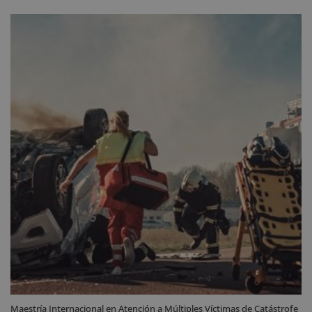
original
actual
era:
es:
2.380 $.
595 $.
Maestría Internacional en Atención a Múltiples Víctimas de Catástrofe