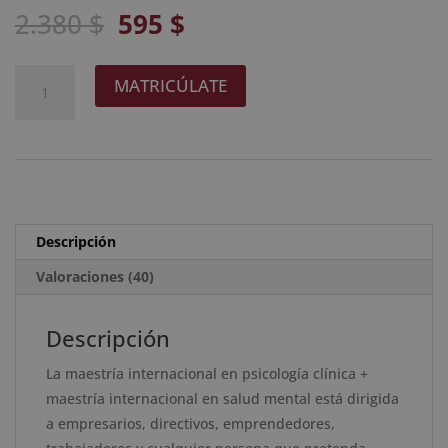
con
4.93
de
El
El
2.380
$
595
$
5 en base
precio
precio
a
valoracione
original
actual
s de
Maestría
A
clientes
MATRICÚLATE
era:
es:
Internacional
l
2.380 $.
595 $.
en
t
Psicología
e
Clínica
r
+
n
Maestría
a
Descripción
Internacional
t
en
Valoraciones (40)
i
Salud
v
Mental
e
Descripción
-
:
La maestría internacional en psicología clínica +
Diploma
maestría internacional en salud mental está dirigida
Acreditado
a empresarios, directivos, emprendedores,
por