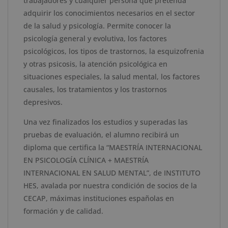
trabajadores y cualquier persona que pretenda
Apostilla
adquirir los conocimientos necesarios en el sector
de
de la salud y psicología. Permite conocer la
la
psicología general y evolutiva, los factores
Haya
psicológicos, los tipos de trastornos, la esquizofrenia
cantidad
y otras psicosis, la atención psicológica en
situaciones especiales, la salud mental, los factores
causales, los tratamientos y los trastornos
depresivos.
Una vez finalizados los estudios y superadas las
pruebas de evaluación, el alumno recibirá un
diploma que certifica
la
“
MAESTRÍA INTERNACIONAL
EN PSICOLOGÍA CLÍNICA + MAESTRÍA
INTERNACIONAL EN SALUD MENTAL
”
, de
INSTITUTO
HES
,
avalada por nuestra condición de socios de la
CECAP
, máxima
s
instituci
o
n
es
española
s
en
formación
y de calidad.