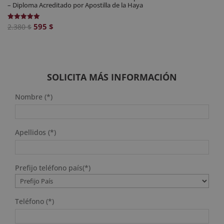
– Diploma Acreditado por Apostilla de la Haya
El
El
595
$
Valorado
2.380
$
con
precio
precio
5.00
de 5
original
actual
era:
es:
2.380 $.
595 $.
SOLICITA MÁS INFORMACIÓN
Nombre (*)
Apellidos (*)
Prefijo teléfono país(*)
Teléfono (*)