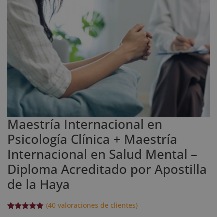
Maestría Internacional en
Psicología Clínica + Maestría
Internacional en Salud Mental –
Diploma Acreditado por Apostilla
de la Haya
(
40
valoraciones de clientes)
Valorado
40