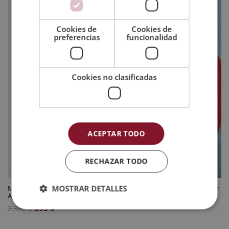
Cookies de
Cookies de
preferencias
funcionalidad
Cookies no clasificadas
ACEPTAR TODO
RECHAZAR TODO
MOSTRAR DETALLES
Maestría Internacional en Primeros Auxilios – Diploma Acreditado por
Apostilla de la Haya
El
El
595
$
2.380
$
precio
precio