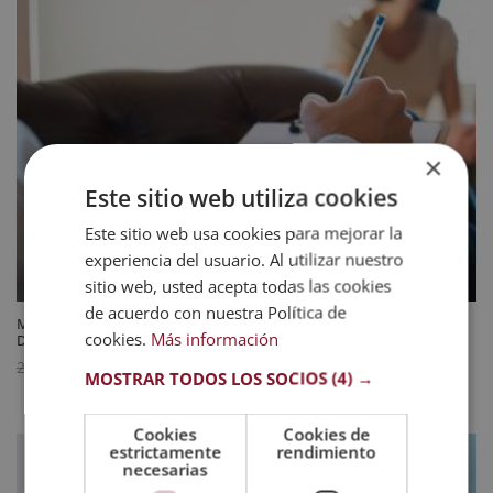
×
Este sitio web utiliza cookies
Este sitio web usa cookies para mejorar la
experiencia del usuario. Al utilizar nuestro
sitio web, usted acepta todas las cookies
de acuerdo con nuestra Política de
Maestría Internacional en Psicología de Adultos y Psicología Social –
cookies.
Más información
Diploma Acreditado por Apostilla de la Haya
El
El
595
$
2.380
$
MOSTRAR TODOS LOS SOCIOS
(4) →
precio
precio
original
actual
Cookies
Cookies de
era:
es:
estrictamente
rendimiento
necesarias
2.380 $.
595 $.