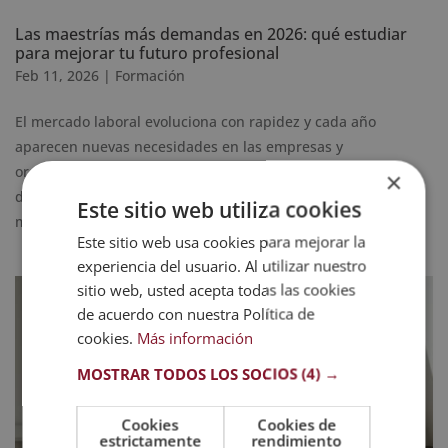
Las maestrías más demandas en 2026: qué estudiar
para mejorar tu futuro profesional
Feb 11, 2026
|
Formación
El mercado laboral evoluciona con rapidez y cada año
aparecen nuevas necesidades en las empresas y
organizaciones. Por tal motivo, conocer las maestrías más
×
demandadas en 2026 puede ayudarte a tomar una decisión
Este sitio web utiliza cookies
más informada y alineada con las oportunidades reales de...
Este sitio web usa cookies para mejorar la
experiencia del usuario. Al utilizar nuestro
sitio web, usted acepta todas las cookies
de acuerdo con nuestra Política de
cookies.
Más información
MOSTRAR TODOS LOS SOCIOS
(4) →
Cookies
Cookies de
estrictamente
rendimiento