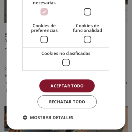
necesarias
Cookies de
Cookies de
preferencias
funcionalidad
Beneficios de estudiar en línea: la forma inteligente de
avanzar profesionalmente
Ene 5, 2026
|
Formación
Cookies no clasificadas
Los beneficios de estudiar en línea van mucho más allá de la
comodidad. No se trata solo de aprender desde casa o de
evitar traslados. Se trata de una nueva forma de crecer
profesionalmente, adaptada al ritmo real de la vida adulta y a
ACEPTAR TODO
las exigencias del mercado...
RECHAZAR TODO
MOSTRAR DETALLES