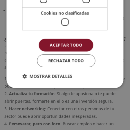
búsqueda laboral.
Digitalización
: Dominar herramientas tecnológicas, desde
Cookies no clasificadas
la búsqueda de empleo online hasta el trabajo en entornos
virtuales.
¿Qué suelen aconsejar los y las orientadoras laborales?
ACEPTAR TODO
Los y las profesionales de la
orientación laboral
no dan
recetas mágicas, pero sí comparten estrategias útiles que
ayudan a construir un camino laboral más sólido. Algunos de
RECHAZAR TODO
sus consejos más comunes son:
MOSTRAR DETALLES
Conoce tu valor
: Identificar tus habilidades, logros y lo que
puedes aportar a una empresa es clave para destacarte.
Actualiza tu formación
: Si algo te apasiona o te puede
abrir puertas, formarte en ello es una inversión segura.
Hacer networking
: Conectar con otras personas de tu
sector puede abrir oportunidades inesperadas.
Perseverar, pero con foco
: Buscar empleo o hacer un