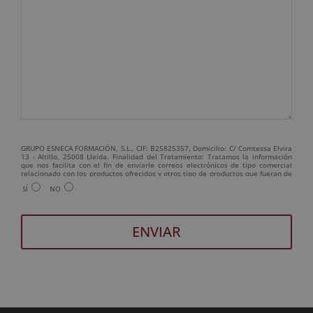
GRUPO ESNECA FORMACIÓN, S.L., CIF: B25825357, Domicilio: C/ Comtessa Elvira
13 - Altillo, 25008 Lleida. Finalidad del Tratamiento: Tratamos la información
que nos facilita con el fin de enviarle correos electrónicos de tipo comercial
relacionado con los productos ofrecidos y otros tipo de productos que fueran de
su interés. Legitimación del tratamiento: Consentimiento del interesado.
SÍ
NO
Derechos: Puede ejercitar sus derechos identificándose suficientemente,
dirigiéndose a la dirección admin@grupoesneca.com. Para más información
consulte nuestra Política de Privacidad. Desea recibir información comercial (vía
telefónica y/o email):
A
l
t
e