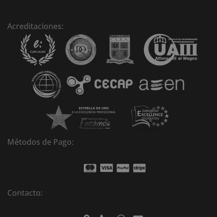
r
n
Acreditaciones:
a
t
i
v
e
:
Métodos de Pago:
Contacto: