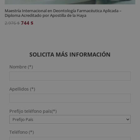
Maestría Internacional en Deontología Farmacéutica Aplicada –
Diploma Acreditado por Apostilla de la Haya
El
El
744
$
2.976
$
precio
precio
original
actual
era:
es:
2.976 $.
744 $.
SOLICITA MÁS INFORMACIÓN
Nombre (*)
Apellidos (*)
Prefijo teléfono país(*)
Teléfono (*)