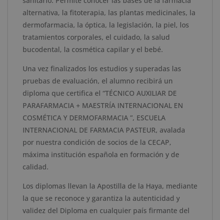
sanitario. Permite conocer las bases de la farmacia
de
alternativa, la fitoterapia, las plantas medicinales, la
la
dermofarmacia, la óptica, la legislación, la piel, los
Haya
tratamientos corporales, el cuidado, la salud
cantidad
bucodental, la cosmética capilar y el bebé.
Una vez finalizados los estudios y superadas las
pruebas de evaluación, el alumno recibirá un
diploma que certifica el “TÉCNICO AUXILIAR DE
PARAFARMACIA + MAESTRÍA INTERNACIONAL EN
COSMÉTICA Y DERMOFARMACIA ”, ESCUELA
INTERNACIONAL DE FARMACIA PASTEUR, avalada
por nuestra condición de socios de la CECAP,
máxima institución española en formación y de
calidad.
Los diplomas llevan la Apostilla de la Haya, mediante
la que se reconoce y garantiza la autenticidad y
validez del Diploma en cualquier país firmante del