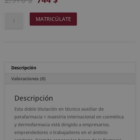
precio
precio
original
actual
Técnico
A
MATRICÚLATE
era:
es:
Auxiliar
l
2.976 $.
744 $.
de
t
Parafarmacia
e
+
r
Maestría
n
Internacional
a
Descripción
en
t
Cosmética
Valoraciones (0)
i
y
v
Dermofarmacia
e
Descripción
-
:
Esta doble titulación en técnico auxiliar de
Diploma
parafarmacia + maestría internacional en cosmética
Acreditado
y dermofarmacia está dirigido a empresarios,
por
emprendedores o trabajadores en el ámbito
Apostilla