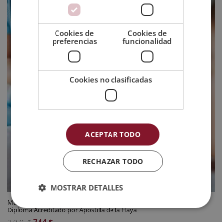
2.976 $.
744 $.
Cookies de
Cookies de
preferencias
funcionalidad
Cookies no clasificadas
ACEPTAR TODO
RECHAZAR TODO
MOSTRAR DETALLES
Maestría Internacional en Farmacología Clínica para Enfermería –
Diploma Acreditado por Apostilla de la Haya
El
El
744
$
2.976
$