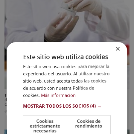
×
Este sitio web utiliza cookies
Este sitio web usa cookies para mejorar la
experiencia del usuario. Al utilizar nuestro
sitio web, usted acepta todas las cookies
de acuerdo con nuestra Política de
cookies.
Más información
Técnico Auxiliar de Farmacia + Maestría Internacional en Elaboración
de Fórmulas Magistrales, Preparados Oficinales, Dietéticos y
Cosméticos – Diploma Acreditado por Apostilla de la Haya
MOSTRAR TODOS LOS SOCIOS
(4) →
El
El
744
$
2.976
$
precio
precio
Cookies
Cookies de
estrictamente
rendimiento
original
actual
necesarias
era:
es: