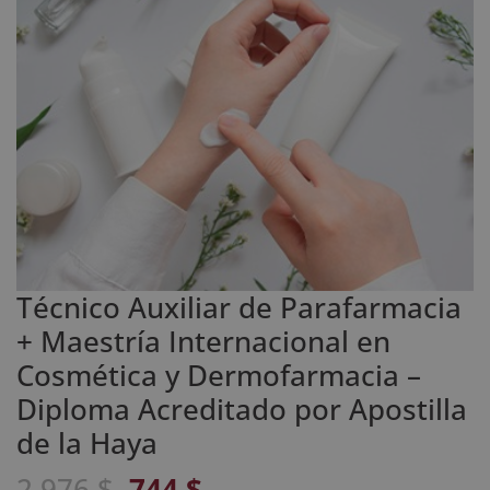
Técnico Auxiliar de Parafarmacia
+ Maestría Internacional en
Cosmética y Dermofarmacia –
Diploma Acreditado por Apostilla
de la Haya
El
El
2.976
$
744
$