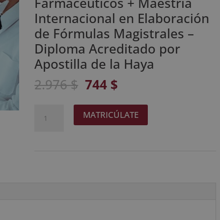
Farmacéuticos + Maestría
Internacional en Elaboración
de Fórmulas Magistrales –
Diploma Acreditado por
Apostilla de la Haya
El
El
2.976
$
744
$
precio
precio
original
actual
Maestría
A
MATRICÚLATE
era:
es:
Internacional
l
2.976 $.
744 $.
en
t
Operaciones
e
en
r
Laboratorios
n
Farmacéuticos
a
+
t
Maestría
i