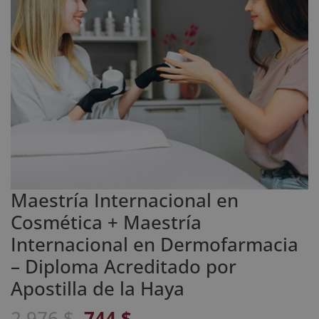
Maestría Internacional en
Cosmética + Maestría
Internacional en Dermofarmacia
– Diploma Acreditado por
Apostilla de la Haya
El
El
2.976
$
744
$