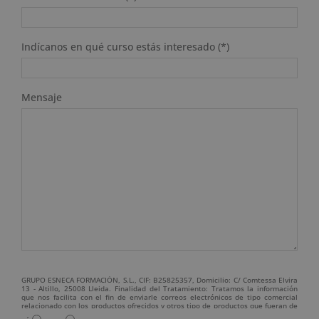
Indícanos en qué curso estás interesado (*)
Mensaje
GRUPO ESNECA FORMACIÓN, S.L., CIF: B25825357, Domicilio: C/ Comtessa Elvira
13 - Altillo, 25008 Lleida. Finalidad del Tratamiento: Tratamos la información
que nos facilita con el fin de enviarle correos electrónicos de tipo comercial
relacionado con los productos ofrecidos y otros tipo de productos que fueran de
su interés. Legitimación del tratamiento: Consentimiento del interesado.