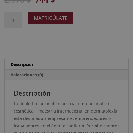
precio
precio
original
actual
Maestría
A
MATRICÚLATE
era:
es:
Internacional
l
2.976 $.
744 $.
en
t
Cosmética
e
+
r
Maestría
n
Internacional
a
Descripción
en
t
Dermofarmacia
Valoraciones (0)
i
-
v
Diploma
e
Descripción
Acreditado
:
La doble titulación de maestría internacional en
por
cosmética + maestría internacional en dermatología
Apostilla
está destinado a empresarios, emprendedores o
de
trabajadores en el ámbito sanitario. Permite conocer
la