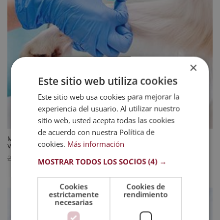
×
Este sitio web utiliza cookies
Este sitio web usa cookies para mejorar la
experiencia del usuario. Al utilizar nuestro
sitio web, usted acepta todas las cookies
de acuerdo con nuestra Política de
Maestría Internacional en Análisis Clínicos en Laboratorio para
cookies.
Más información
Veterinaria – Diploma Acreditado por Apostilla de la Haya
El
El
744
$
2.976
$
MOSTRAR TODOS LOS SOCIOS
(4) →
precio
precio
original
actual
Cookies
Cookies de
estrictamente
rendimiento
era:
es:
necesarias
2.976 $.
744 $.