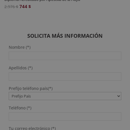
El
El
744
$
2.976
$
precio
precio
original
actual
era:
es:
2.976 $.
744 $.
SOLICITA MÁS INFORMACIÓN
Nombre (*)
Apellidos (*)
Prefijo teléfono país(*)
Teléfono (*)
Tu correo electrónico (*)