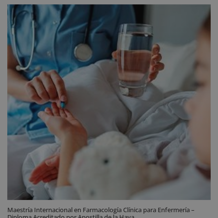
era:
es:
2.976 $.
744 $.
Maestría Internacional en Farmacología Clínica para Enfermería –
Diploma Acreditado por Apostilla de la Haya