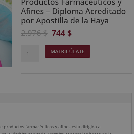
Productos Farmacéuticos y
Afines – Diploma Acreditado
por Apostilla de la Haya
El
El
2.976
$
744
$
precio
precio
original
actual
Maestría
A
MATRICÚLATE
era:
es:
Internacional
l
2.976 $.
744 $.
Superior
t
en
e
Elaboración
r
de
n
Productos
a
Farmacéuticos
t
y
i
Afines
v
-
e
e productos farmacéuticos y afines está dirigida a
Diploma
: