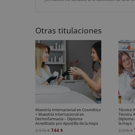
Otras titulaciones
Maestría Internacional en Cosmética
Técnico A
+ Maestría Internacional en
Técnico A
Dermofarmacia – Diploma
Diploma 
Acreditado por Apostilla de la Haya
la Haya
El
El
744
$
2.976
$
2.976
$