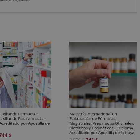
uxiliar de Farmacia +
Maestría Internacional en
uxiliar de Parafarmacia –
Elaboración de Fórmulas
Acreditado por Apostilla de
Magistrales, Preparados Oficinales,
Dietéticos y Cosméticos – Diploma
Acreditado por Apostilla de la Haya
El
El
744
$
El
El
744
$
2.976
$