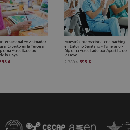
 Internacional en Animador
Maestría Internacional en Coaching
ural Experto en la Tercera
en Entorno Sanitario y Funerario –
iploma Acreditado por
Diploma Acreditado por Apostilla de
 de la Haya
la Haya
El
El
El
El
595
$
595
$
2.380
$
precio
precio
precio
precio
original
actual
original
actual
era:
es:
era:
es:
2.380 $.
595 $.
2.380 $.
595 $.