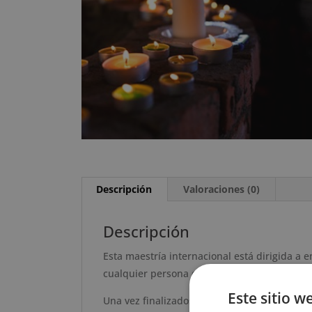
Descripción
Valoraciones (0)
Descripción
Esta maestría internacional está dirigida a 
cualquier persona que pretenda adquirir los
Este sitio w
Una vez finalizados los estudios y superada