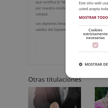
que certifica
la
“
MAESTRÍA INTERNACIONAL
Este sitio web usa
por nuestra condición de socios de la CECA
usted acepta toda
calidad.
MOSTRAR TODO
Los diplomas llevan la Apostilla de la Haya, 
validez del Diploma en cualquier país firma
Cookies
estrictamente
necesarias
Descarga aq
MOSTRAR DE
Otras titulaciones