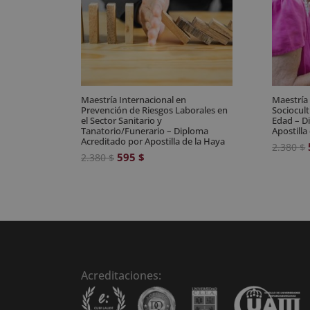
Maestría Internacional en
Maestría
Prevención de Riesgos Laborales en
Sociocult
el Sector Sanitario y
Edad – D
Tanatorio/Funerario – Diploma
Apostilla
Acreditado por Apostilla de la Haya
2.380
$
El
El
595
$
2.380
$
precio
precio
original
actual
era:
es:
2.380 $.
595 $.
Acreditaciones: