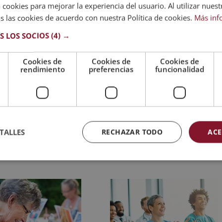
 EN PROTOCOLO FUNERARIO
”
, de
INSTITUTO HES
,
avalada
 cookies para mejorar la experiencia del usuario. Al utilizar nuest
P
y AEEN
, máxima
s
instituci
o
n
es
española
s
en formación
y de
s las cookies de acuerdo con nuestra Política de cookies.
Más inf
S LOS SOCIOS
(4) →
mediante la que se reconoce y garantiza la autenticidad y
nte del convenio.
Cookies de
Cookies de
Cookies de
rendimiento
preferencias
funcionalidad
uí el temario de la
Maestría
TALLES
RECHAZAR TODO
ACE