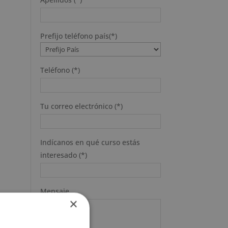
Prefijo teléfono país(*)
Teléfono (*)
Tu correo electrónico (*)
Indícanos en qué curso estás
interesado (*)
Mensaje
×