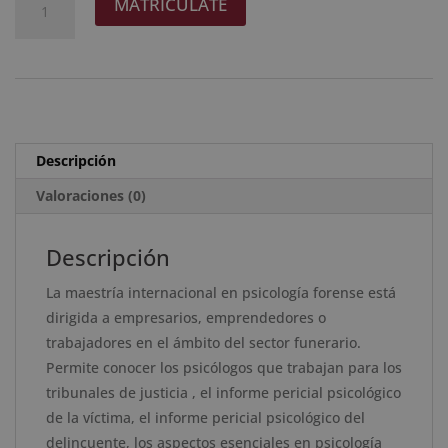
MATRICÚLATE
era:
es:
Internacional
l
2.380 $.
595 $.
en
t
Psicología
e
Forense
r
-
n
Diploma
a
Descripción
Acreditado
t
por
Valoraciones (0)
i
Apostilla
v
de
e
Descripción
la
:
La maestría internacional en psicología forense está
Haya
dirigida a empresarios, emprendedores o
cantidad
trabajadores en el ámbito del sector funerario.
Permite conocer los psicólogos que trabajan para los
tribunales de justicia , el informe pericial psicológico
de la víctima, el informe pericial psicológico del
delincuente, los aspectos esenciales en psicología