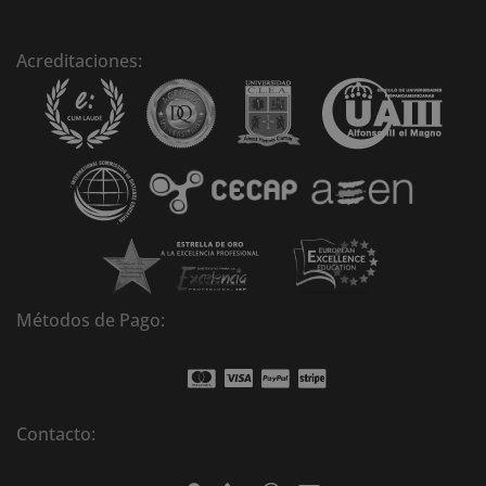
r
n
Acreditaciones:
a
t
i
v
e
:
Métodos de Pago:
Contacto: