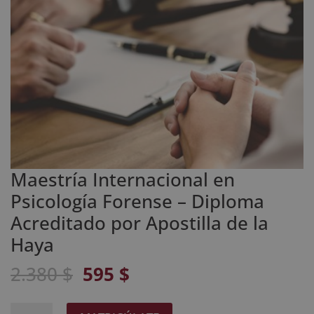
Maestría Internacional en
Psicología Forense – Diploma
Acreditado por Apostilla de la
Haya
El
El
2.380
$
595
$
precio
precio
original
actual
Maestría
A