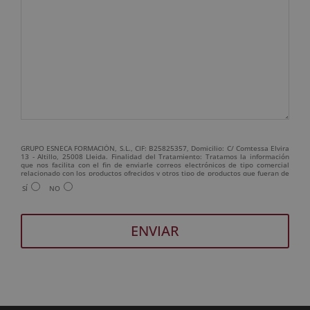
GRUPO ESNECA FORMACIÓN, S.L., CIF: B25825357, Domicilio: C/ Comtessa Elvira
13 - Altillo, 25008 Lleida. Finalidad del Tratamiento: Tratamos la información
que nos facilita con el fin de enviarle correos electrónicos de tipo comercial
relacionado con los productos ofrecidos y otros tipo de productos que fueran de
su interés. Legitimación del tratamiento: Consentimiento del interesado.
SÍ
NO
Derechos: Puede ejercitar sus derechos identificándose suficientemente,
dirigiéndose a la dirección admin@grupoesneca.com. Para más información
consulte nuestra Política de Privacidad. Desea recibir información comercial (vía
telefónica y/o email):
A
l
t
e