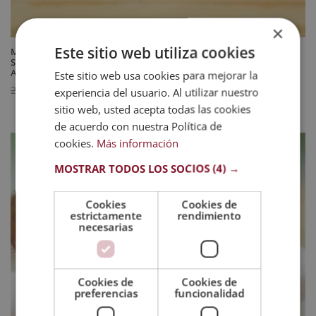
×
Este sitio web utiliza cookies
Maestría Internacional en Prevención de Riesgos Laborales en el
Sector Sanitario y Tanatorio/Funerario – Diploma Acreditado por
Apostilla de la Haya
Este sitio web usa cookies para mejorar la
El
El
595
$
2.380
$
experiencia del usuario. Al utilizar nuestro
precio
precio
sitio web, usted acepta todas las cookies
original
actual
de acuerdo con nuestra Política de
era:
es:
cookies.
Más información
2.380 $.
595 $.
MOSTRAR TODOS LOS SOCIOS
(4) →
Cookies
Cookies de
estrictamente
rendimiento
necesarias
Cookies de
Cookies de
preferencias
funcionalidad