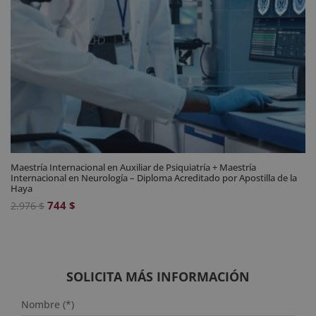
Maestría Internacional en Auxiliar de Psiquiatría + Maestría
Internacional en Neurología – Diploma Acreditado por Apostilla de la
Haya
El
El
744
$
2.976
$
precio
precio
original
actual
era:
es:
2.976 $.
744 $.
SOLICITA MÁS INFORMACIÓN
Nombre (*)