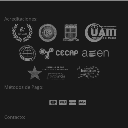
e
r
n
Acreditaciones:
a
t
i
v
e
:
Métodos de Pago:
Contacto: