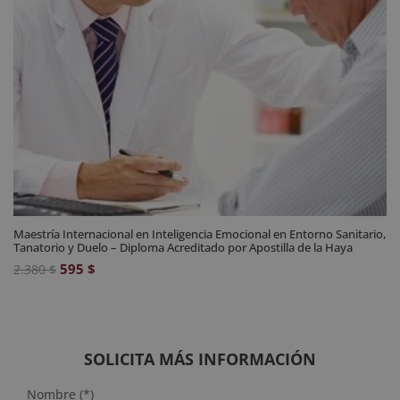
Maestría Internacional en Inteligencia Emocional en Entorno Sanitario,
Tanatorio y Duelo – Diploma Acreditado por Apostilla de la Haya
El
El
595
$
2.380
$
precio
precio
original
actual
era:
es:
2.380 $.
595 $.
SOLICITA MÁS INFORMACIÓN
Nombre (*)