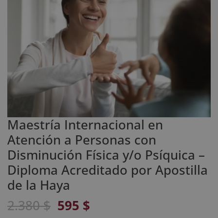
Maestría Internacional en
Atención a Personas con
Disminución Física y/o Psíquica –
Diploma Acreditado por Apostilla
de la Haya
El
El
2.380
$
595
$
precio
precio