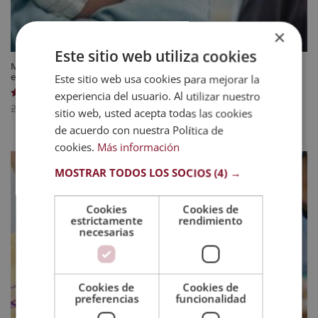
×
Este sitio web utiliza cookies
Maestría Internacional en Psicología Clínica + Maestría Internacional
en Salud Mental – Diploma Acreditado por Apostilla de la Haya
Este sitio web usa cookies para mejorar la
experiencia del usuario. Al utilizar nuestro
El
El
595
$
Valorado
2.380
$
sitio web, usted acepta todas las cookies
con
precio
precio
4.93
de acuerdo con nuestra Política de
de 5
original
actual
cookies.
Más información
era:
es:
MOSTRAR TODOS LOS SOCIOS
(4) →
2.380 $.
595 $.
Cookies
Cookies de
estrictamente
rendimiento
necesarias
Cookies de
Cookies de
preferencias
funcionalidad