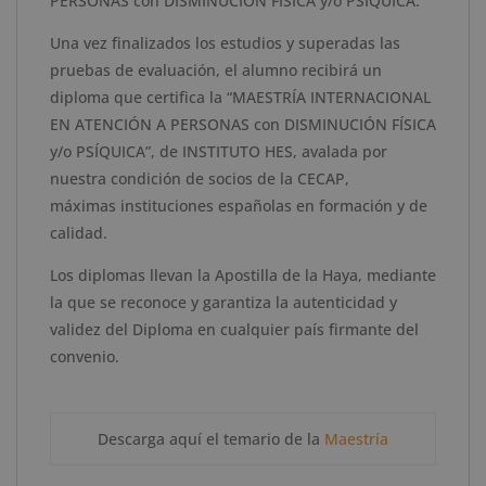
PERSONAS con DISMINUCIÓN FÍSICA y/o PSÍQUICA.
la
Haya
Una vez finalizados los estudios y superadas las
cantidad
pruebas de evaluación, el alumno recibirá un
diploma que certifica
la
“
MAESTRÍA INTERNACIONAL
EN ATENCIÓN A PERSONAS con DISMINUCIÓN FÍSICA
y/o PSÍQUICA
”
, de
INSTITUTO HES
,
avalada por
nuestra condición de socios de la CECAP
,
máxima
s
instituci
o
n
es
española
s
en formación
y de
calidad.
Los diplomas llevan la Apostilla de la Haya, mediante
la que se reconoce y garantiza la autenticidad y
validez del Diploma en cualquier país firmante del
convenio.
Descarga aquí el temario de la
Maestría