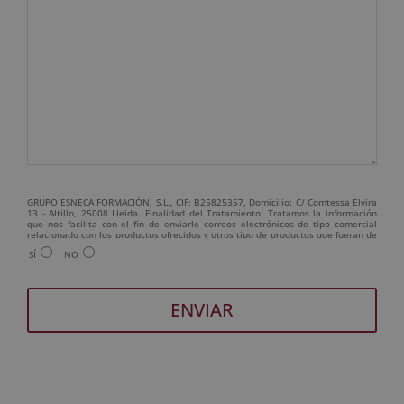
GRUPO ESNECA FORMACIÓN, S.L., CIF: B25825357, Domicilio: C/ Comtessa Elvira
13 - Altillo, 25008 Lleida. Finalidad del Tratamiento: Tratamos la información
que nos facilita con el fin de enviarle correos electrónicos de tipo comercial
relacionado con los productos ofrecidos y otros tipo de productos que fueran de
su interés. Legitimación del tratamiento: Consentimiento del interesado.
SÍ
NO
Derechos: Puede ejercitar sus derechos identificándose suficientemente,
dirigiéndose a la dirección admin@grupoesneca.com. Para más información
consulte nuestra Política de Privacidad. Desea recibir información comercial (vía
telefónica y/o email):
A
l
t