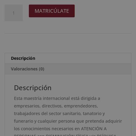
original
actual
Maestría
A
MATRICÚLATE
era:
es:
Internacional
l
2.380 $.
595 $.
en
t
Atención
e
a
r
Personas
n
con
a
Descripción
Disminución
t
Física
Valoraciones (0)
i
y/o
v
Psíquica
e
Descripción
-
:
Esta maestría internacional está dirigida a
Diploma
empresarios, directivos, emprendedores,
Acreditado
trabajadores del sector sanitario, tanatorio y
por
funerario y cualquier persona que pretenda adquirir
Apostilla
los conocimientos necesarios en ATENCIÓN A
de