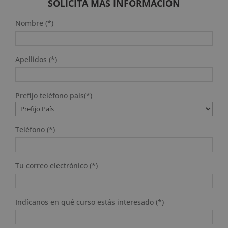
2.380 $.
595 $.
SOLICITA MÁS INFORMACIÓN
Nombre (*)
Apellidos (*)
Prefijo teléfono país(*)
Teléfono (*)
Tu correo electrónico (*)
Indícanos en qué curso estás interesado (*)