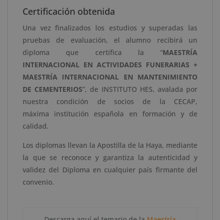
Certificación obtenida
Una vez finalizados los estudios y superadas las
pruebas de evaluación, el alumno recibirá un
diploma que certifica
la
“
MAESTRÍA
INTERNACIONAL EN ACTIVIDADES FUNERARIAS +
MAESTRÍA INTERNACIONAL EN MANTENIMIENTO
DE CEMENTERIOS
”
, de
INSTITUTO HES
,
avalada por
nuestra condición de socios de la CECAP
,
máxima
instituci
ó
n
española
en formación
y de
calidad.
Los diplomas llevan la Apostilla de la Haya, mediante
la que se reconoce y garantiza la autenticidad y
validez del Diploma en cualquier país firmante del
convenio.
Descarga aquí el temario de la
Maestría