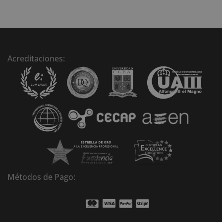
l
t
e
r
n
Acreditaciones:
a
t
i
v
e
:
Métodos de Pago: