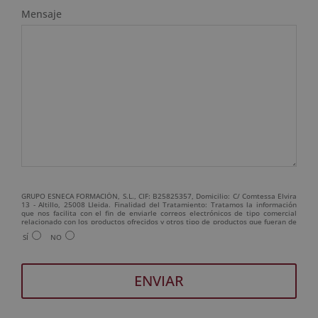
Mensaje
GRUPO ESNECA FORMACIÓN, S.L., CIF: B25825357, Domicilio: C/ Comtessa Elvira
13 - Altillo, 25008 Lleida. Finalidad del Tratamiento: Tratamos la información
que nos facilita con el fin de enviarle correos electrónicos de tipo comercial
relacionado con los productos ofrecidos y otros tipo de productos que fueran de
su interés. Legitimación del tratamiento: Consentimiento del interesado.
SÍ
NO
Derechos: Puede ejercitar sus derechos identificándose suficientemente,
dirigiéndose a la dirección admin@grupoesneca.com. Para más información
consulte nuestra Política de Privacidad. Desea recibir información comercial (vía
telefónica y/o email):
A