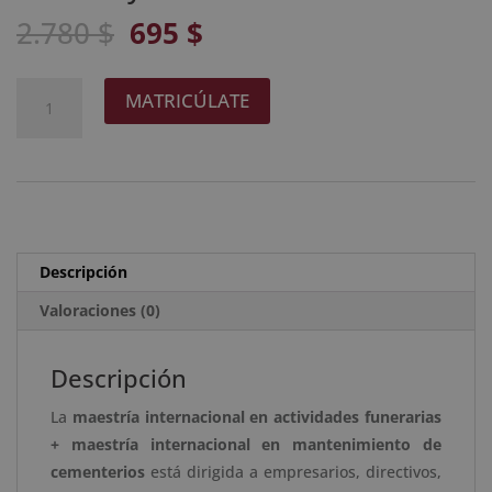
El
El
2.780
$
695
$
precio
precio
original
actual
Maestría
A
MATRICÚLATE
era:
es:
Internacional
l
2.780 $.
695 $.
en
t
Actividades
e
Funerarias
r
+
n
Maestría
a
Descripción
Internacional
t
en
Valoraciones (0)
i
Mantenimiento
v
de
e
Descripción
Cementerios
:
La
maestría internacional en actividades funerarias
-
+ maestría internacional en mantenimiento de
Diploma
cementerios
está dirigida a empresarios, directivos,
Acreditado