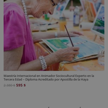
Maestría Internacional en Animador Sociocultural Experto en la
Tercera Edad – Diploma Acreditado por Apostilla de la Haya
El
El
595
$
2.380
$
precio
precio
original
actual
era:
es: