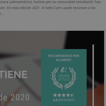
sneca Latinoamérica, hechas por su comunidad estudiantil, han
ter. En esta edición 2021, el Sello Cum Laude reconoce a los
...