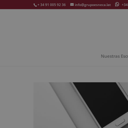
+ 34 91 005 92 36
info@grupoesneca.lat
+34 
Nuestras Esc