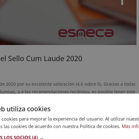
 el Sello Cum Laude 2020
e 2020 por su excelente valoración (4,6 sobre 5). Gracias a todas
lumnas, y a las recomendaciones recibidas, es posible tener este
eb utiliza cookies
 cookies para mejorar la experiencia del usuario. Al utilizar nuest
s las cookies de acuerdo con nuestra Política de cookies.
Más inf
S LOS SOCIOS
(4) →