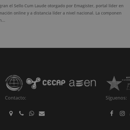
ran el Sello Cum Laude otorgado por Emagister, portal líder en
ción online y a distancia líder a nivel nacional. La componen
...
Contacto:
Síguenos: