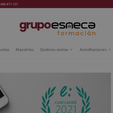
686 811 127
uelas
Maestrías
Quiénes somos
Acreditaciones