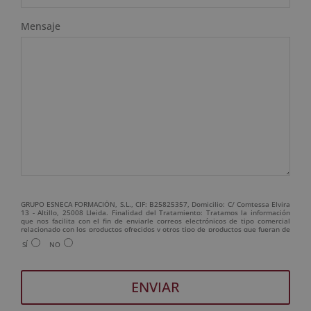
Mensaje
GRUPO ESNECA FORMACIÓN, S.L., CIF: B25825357, Domicilio: C/ Comtessa Elvira
13 - Altillo, 25008 Lleida. Finalidad del Tratamiento: Tratamos la información
que nos facilita con el fin de enviarle correos electrónicos de tipo comercial
relacionado con los productos ofrecidos y otros tipo de productos que fueran de
su interés. Legitimación del tratamiento: Consentimiento del interesado.
SÍ
NO
Derechos: Puede ejercitar sus derechos identificándose suficientemente,
dirigiéndose a la dirección admin@grupoesneca.com. Para más información
consulte nuestra Política de Privacidad. Desea recibir información comercial (vía
telefónica y/o email):