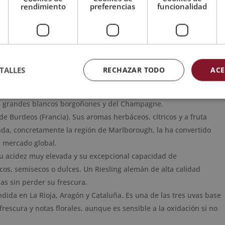
rendimiento
preferencias
funcionalidad
no
blanco comparten una propiedad fundamental: la capacidad
tales propios, incluso en condiciones climáticas muy diferentes.
en. Estas son las variedades blancas con mayor presencia en
TALLES
RECHAZAR TODO
ACE
es la variedad blanca más plantada del mundo. Se adapta a casi
stintos, desde estilos frescos y sin crianza hasta vinos complejos
los grandes blancos borgoñones y del Champagne.
de Burdeos (Francia). Sus aromas herbáceos, cítricos y a fruta
nda, concretamente la región de Marlborough, la ha convertido
 mercado global.
su acidez muy elevada y su excepcional capacidad de
cos, semisecos o dulces. Un Riesling alemán de alta calidad
as sin perder su frescura.
ida en La Rioja, Aragón y Cataluña. Es una de las tres uvas base
 frescura y notas florales, aunque es sensible a la oxidación si no