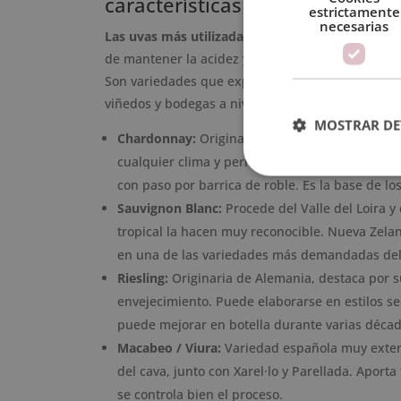
características y origen
estrictamente
necesarias
Las uvas más utilizadas en la elaboración de vi
de mantener la acidez y desarrollar aromas varie
Son variedades que expresan el lugar donde crec
viñedos y bodegas a nivel mundial:
MOSTRAR DE
Chardonnay:
Originaria de Borgoña (Francia), 
cualquier clima y permite elaborar vinos muy di
con paso por barrica de roble. Es la base de 
Sauvignon Blanc:
Procede del Valle del Loira y 
tropical la hacen muy reconocible. Nueva Zela
en una de las variedades más demandadas del
Riesling:
Originaria de Alemania, destaca por 
envejecimiento. Puede elaborarse en estilos se
puede mejorar en botella durante varias décad
Macabeo / Viura:
Variedad española muy extend
del cava, junto con Xarel·lo y Parellada. Aporta
se controla bien el proceso.