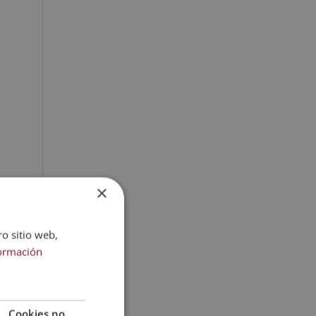
×
ro sitio web,
ormación
Cookies no