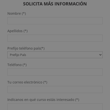
2.380 $.
595 $.
SOLICITA MÁS INFORMACIÓN
Nombre (*)
Apellidos (*)
Prefijo teléfono país(*)
Teléfono (*)
Tu correo electrónico (*)
Indícanos en qué curso estás interesado (*)