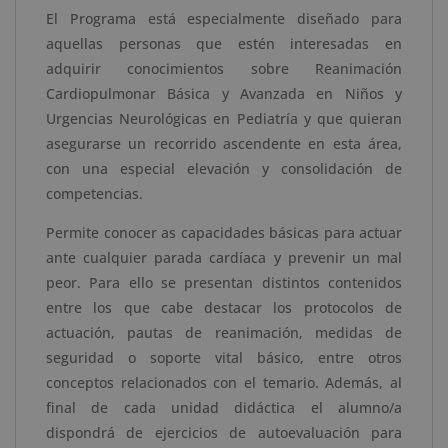
El Programa está especialmente diseñado para
Maestría
aquellas personas que estén interesadas en
Internacional
adquirir conocimientos sobre Reanimación
en
Cardiopulmonar Básica y Avanzada en Niños y
Urgencias
Urgencias Neurológicas en Pediatría y que quieran
Neurológicas
asegurarse un recorrido ascendente en esta área,
en
con una especial elevación y consolidación de
Pediatría
competencias.
-
Doble
Permite conocer as capacidades básicas para actuar
Titulación
ante cualquier parada cardíaca y prevenir un mal
-
peor. Para ello se presentan distintos contenidos
Diploma
entre los que cabe destacar los protocolos de
Acreditado
actuación, pautas de reanimación, medidas de
por
seguridad o soporte vital básico, entre otros
Apostilla
conceptos relacionados con el temario. Además, al
de
final de cada unidad didáctica el alumno/a
la
dispondrá de ejercicios de autoevaluación para
Haya