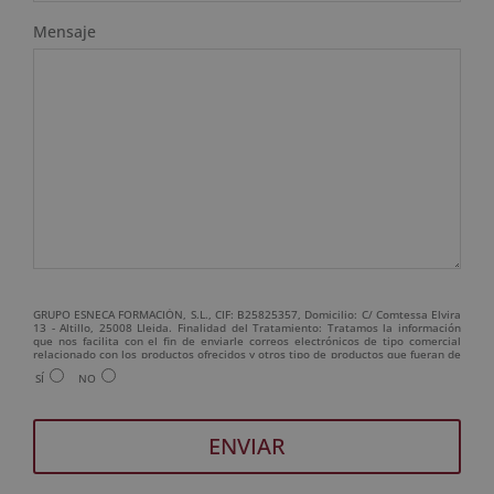
Mensaje
GRUPO ESNECA FORMACIÓN, S.L., CIF: B25825357, Domicilio: C/ Comtessa Elvira
13 - Altillo, 25008 Lleida. Finalidad del Tratamiento: Tratamos la información
que nos facilita con el fin de enviarle correos electrónicos de tipo comercial
relacionado con los productos ofrecidos y otros tipo de productos que fueran de
su interés. Legitimación del tratamiento: Consentimiento del interesado.
SÍ
NO
Derechos: Puede ejercitar sus derechos identificándose suficientemente,
dirigiéndose a la dirección admin@grupoesneca.com. Para más información
consulte nuestra Política de Privacidad. Desea recibir información comercial (vía
telefónica y/o email):
A