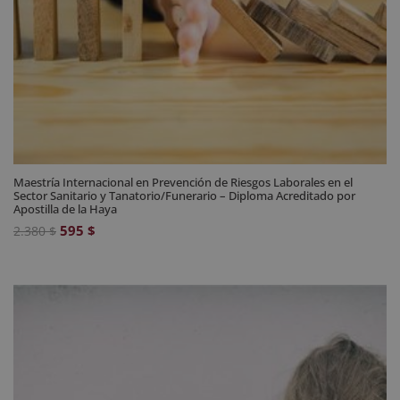
Maestría Internacional en Prevención de Riesgos Laborales en el
Sector Sanitario y Tanatorio/Funerario – Diploma Acreditado por
Apostilla de la Haya
El
El
595
$
2.380
$
precio
precio
original
actual
era:
es:
2.380 $.
595 $.