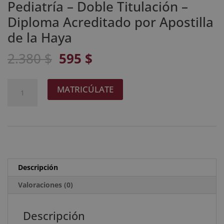
Pediatría – Doble Titulación –
Diploma Acreditado por Apostilla
de la Haya
El
El
2.380
$
595
$
precio
precio
original
actual
Maestría
A
MATRICÚLATE
era:
es:
Internacional
l
2.380 $.
595 $.
Experto
t
en
e
Reanimación
r
Cardiopulmonar
n
Básica
a
Descripción
y
t
Avanzada
Valoraciones (0)
i
en
v
Niños
e
Descripción
+
: