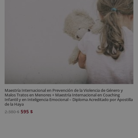
Maestría Internacional en Prevención de la Violencia de Género y
Malos Tratos en Menores + Maestría Internacional en Coaching
Infantil y en Inteligencia Emocional – Diploma Acreditado por Apostilla
de la Haya
El
El
595
$
2.380
$
precio
precio
original
actual
era:
es: