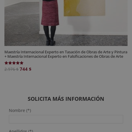
Maestría Internacional Experto en Tasación de Obras de Arte y Pintura
+ Maestría Internacional Experto en Falsificaciones de Obras de Arte
El
El
744
$
Valorado
2.976
$
con
precio
precio
5.00
de 5
original
actual
era:
es:
2.976 $.
744 $.
SOLICITA MÁS INFORMACIÓN
Nombre (*)
Apellidos (*)