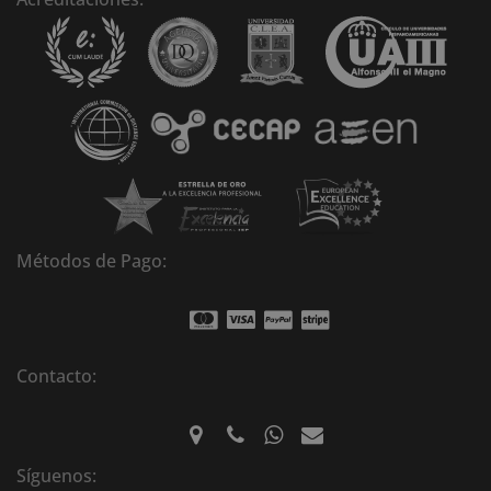
a
t
i
v
e
:
Métodos de Pago:
Contacto:
Síguenos: