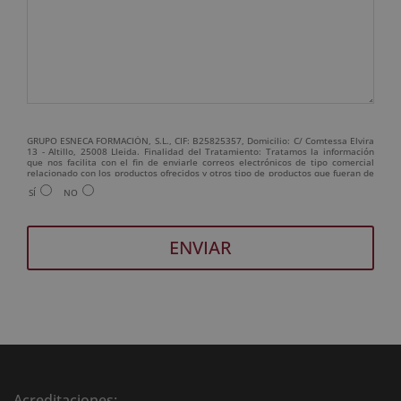
GRUPO ESNECA FORMACIÓN, S.L., CIF: B25825357, Domicilio: C/ Comtessa Elvira
13 - Altillo, 25008 Lleida. Finalidad del Tratamiento: Tratamos la información
que nos facilita con el fin de enviarle correos electrónicos de tipo comercial
relacionado con los productos ofrecidos y otros tipo de productos que fueran de
su interés. Legitimación del tratamiento: Consentimiento del interesado.
SÍ
NO
Derechos: Puede ejercitar sus derechos identificándose suficientemente,
dirigiéndose a la dirección admin@grupoesneca.com. Para más información
consulte nuestra Política de Privacidad. Desea recibir información comercial (vía
telefónica y/o email):
A
l
t
e
r
n
Acreditaciones: