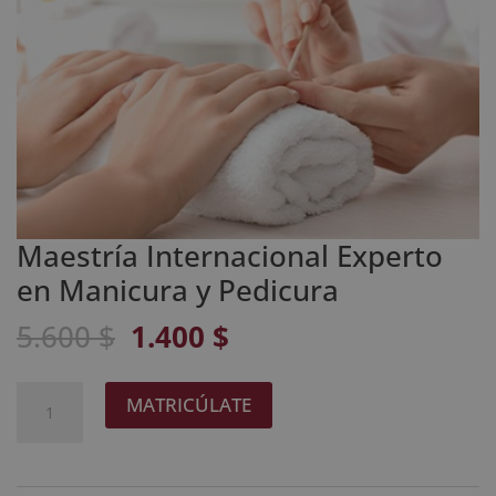
Maestría Internacional Experto
en Manicura y Pedicura
El
El
5.600
$
1.400
$
precio
precio
original
actual
Maestría
A
MATRICÚLATE
era:
es:
Internacional
l
5.600 $.
1.400 $.
Experto
t
en
e