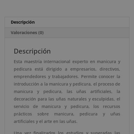
Manicura
r
y
n
Pedicura
a
Descripción
cantidad
t
Valoraciones (0)
i
v
e
Descripción
:
Esta maestría internacional experto en manicura y
pedicura está dirigido a empresarios, directivos,
emprendedores y trabajadores. Permite conocer la
introducción a la manicura y pedicura, el proceso de
manicura y pedicura, las uñas artificiales, la
decoración para las uñas naturales y esculpidas, el
servicio de manicura y pedicura, los recursos
prácticos sobre manicura, pedicura y uñas
artificiales y el arte en las uñas.
Una vez finalizados los estudios y superadas las