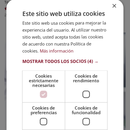
Topografía
×
Este sitio web utiliza cookies
El
El
744
$
Valorado
2.976
$
con
precio
precio
5.00
Este sitio web usa cookies para mejorar la
de 5
original
actual
experiencia del usuario. Al utilizar nuestro
era:
es:
sitio web, usted acepta todas las cookies
2.976 $.
744 $.
de acuerdo con nuestra Política de
cookies.
Más información
MOSTRAR TODOS LOS SOCIOS
(4) →
Cookies
Cookies de
estrictamente
rendimiento
necesarias
Cookies de
Cookies de
preferencias
funcionalidad