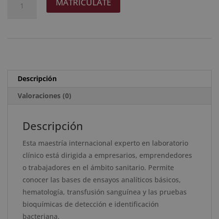
MATRICÚLATE
era:
es:
Internacional
l
2.976 $.
744 $.
Experto
t
en
e
Laboratorio
r
Clínico
n
-
a
Descripción
Diploma
t
Acreditado
Valoraciones (0)
i
por
v
Apostilla
e
Descripción
de
:
Esta maestría internacional experto en laboratorio
la
clínico está dirigida a empresarios, emprendedores
Haya
o trabajadores en el ámbito sanitario. Permite
cantidad
conocer las bases de ensayos analíticos básicos,
hematología, transfusión sanguínea y las pruebas
bioquímicas de detección e identificación
bacteriana.