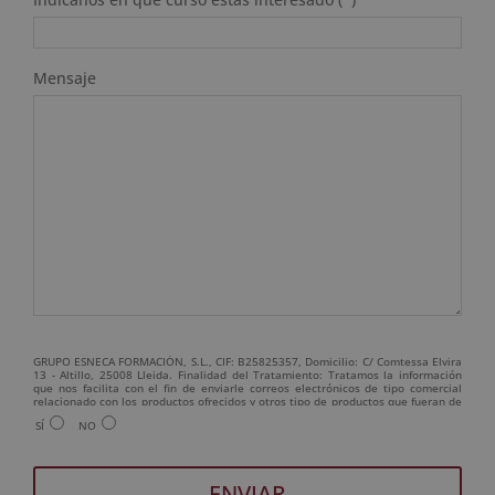
Mensaje
GRUPO ESNECA FORMACIÓN, S.L., CIF: B25825357, Domicilio: C/ Comtessa Elvira
13 - Altillo, 25008 Lleida. Finalidad del Tratamiento: Tratamos la información
que nos facilita con el fin de enviarle correos electrónicos de tipo comercial
relacionado con los productos ofrecidos y otros tipo de productos que fueran de
su interés. Legitimación del tratamiento: Consentimiento del interesado.
SÍ
NO
Derechos: Puede ejercitar sus derechos identificándose suficientemente,
dirigiéndose a la dirección admin@grupoesneca.com. Para más información
consulte nuestra Política de Privacidad. Desea recibir información comercial (vía
telefónica y/o email):