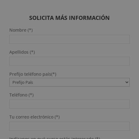
original
actual
era:
es:
2.976 $.
744 $.
SOLICITA MÁS INFORMACIÓN
Nombre (*)
Apellidos (*)
Prefijo teléfono país(*)
Teléfono (*)
Tu correo electrónico (*)
Indícanos en qué curso estás interesado (*)