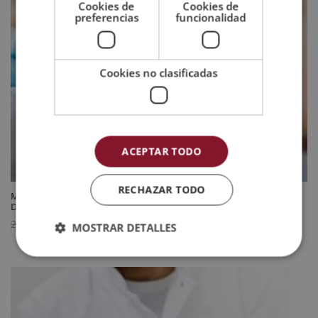
Cookies de
Cookies de
preferencias
funcionalidad
Cookies no clasificadas
ACEPTAR TODO
RECHAZAR TODO
Maestría Internacional en Farmacología Clínica para Enfermería –
Diploma Acreditado por Apostilla de la Haya
El
El
744
$
2.976
$
MOSTRAR DETALLES
precio
precio
original
actual
era:
es:
2.976 $.
744 $.