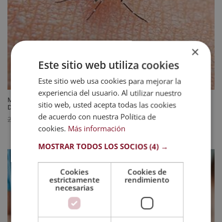
×
Este sitio web utiliza cookies
Este sitio web usa cookies para mejorar la
experiencia del usuario. Al utilizar nuestro
Maestría Internacional en Enfermedades Tropicales Infecciosas –
sitio web, usted acepta todas las cookies
Diploma Acreditado por Apostilla de la Haya
de acuerdo con nuestra Política de
El
El
744
$
2.976
$
cookies.
Más información
precio
precio
original
actual
MOSTRAR TODOS LOS SOCIOS
(4) →
era:
es:
2.976 $.
744 $.
Cookies
Cookies de
estrictamente
rendimiento
necesarias