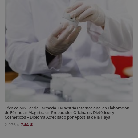
Técnico Auxiliar de Farmacia + Maestría Internacional en Elaboración
de Fórmulas Magistrales, Preparados Oficinales, Dietéticos y
Cosméticos – Diploma Acreditado por Apostilla de la Haya
El
El
744
$
2.976
$
precio
precio