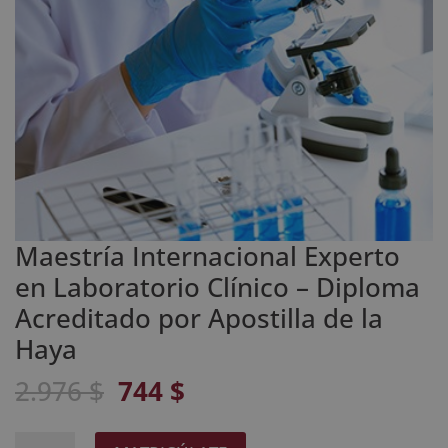
Maestría Internacional Experto
en Laboratorio Clínico – Diploma
Acreditado por Apostilla de la
Haya
El
El
2.976
$
744
$
precio
precio
original
actual
Maestría
A