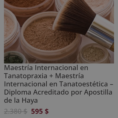
Maestría Internacional en
Tanatopraxia + Maestría
Internacional en Tanatoestética –
Diploma Acreditado por Apostilla
de la Haya
El
El
2.380
$
595
$
precio
precio