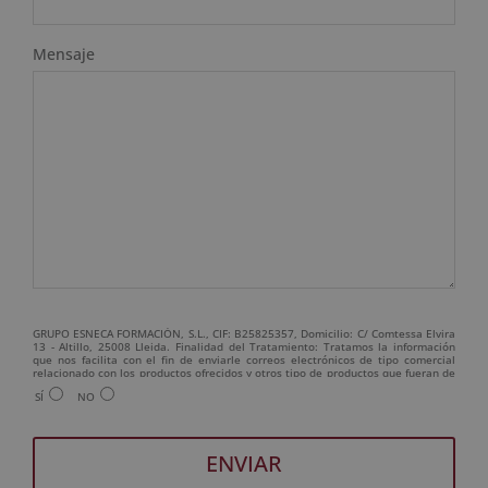
Mensaje
GRUPO ESNECA FORMACIÓN, S.L., CIF: B25825357, Domicilio: C/ Comtessa Elvira
13 - Altillo, 25008 Lleida. Finalidad del Tratamiento: Tratamos la información
que nos facilita con el fin de enviarle correos electrónicos de tipo comercial
relacionado con los productos ofrecidos y otros tipo de productos que fueran de
su interés. Legitimación del tratamiento: Consentimiento del interesado.
SÍ
NO
Derechos: Puede ejercitar sus derechos identificándose suficientemente,
dirigiéndose a la dirección admin@grupoesneca.com. Para más información
consulte nuestra Política de Privacidad. Desea recibir información comercial (vía
telefónica y/o email):