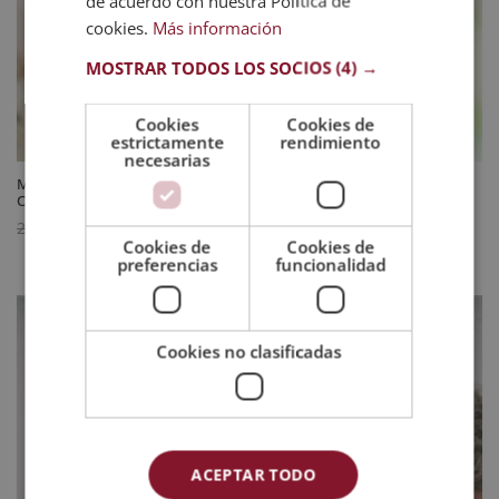
de acuerdo con nuestra Política de
cookies.
Más información
MOSTRAR TODOS LOS SOCIOS
(4) →
Cookies
Cookies de
estrictamente
rendimiento
necesarias
Maestría Internacional en Gobernanta para Residencias Geriátricas y
Centros de Día – Diploma Acreditado por Apostilla de la Haya
El
El
595
$
2.380
$
Cookies de
Cookies de
precio
precio
preferencias
funcionalidad
original
actual
era:
es:
2.380 $.
595 $.
Cookies no clasificadas
ACEPTAR TODO