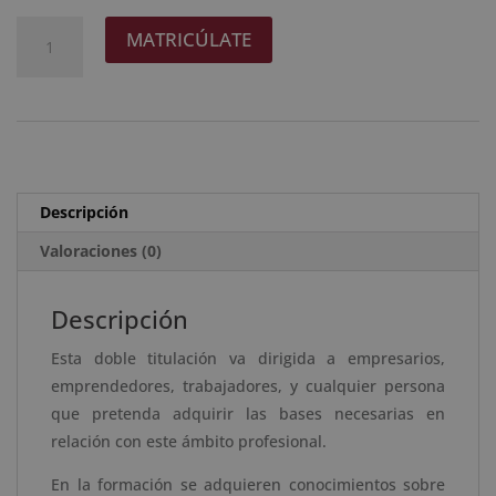
original
actual
Maestría
A
MATRICÚLATE
era:
es:
Internacional
l
2.380 $.
595 $.
en
t
Tanatopraxia
e
+
r
Maestría
n
Internacional
a
Descripción
en
t
Tanatoestética
Valoraciones (0)
i
-
v
Diploma
e
Descripción
Acreditado
:
Esta doble titulación va dirigida a empresarios,
por
emprendedores, trabajadores, y cualquier persona
Apostilla
que pretenda adquirir las bases necesarias en
de
relación con este ámbito profesional.
la
Haya
En la formación se adquieren conocimientos sobre