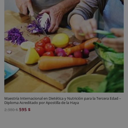
Maestría Internacional en Dietética y Nutrición para la Tercera Edad –
Diploma Acreditado por Apostilla de la Haya
El
El
595
$
2.380
$
precio
precio
original
actual