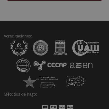
A
l
t
e
r
n
Acreditaciones:
a
t
i
v
e
:
Métodos de Pago: