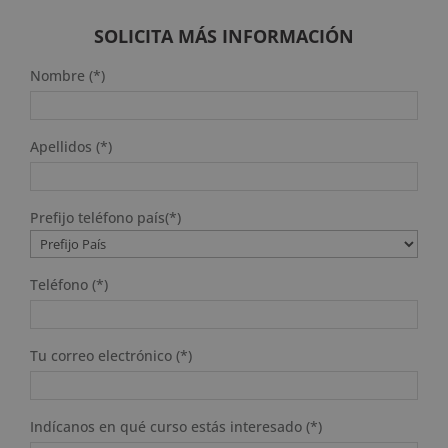
era:
es:
2.380 $.
595 $.
SOLICITA MÁS INFORMACIÓN
Nombre (*)
Apellidos (*)
Prefijo teléfono país(*)
Teléfono (*)
Tu correo electrónico (*)
Indícanos en qué curso estás interesado (*)