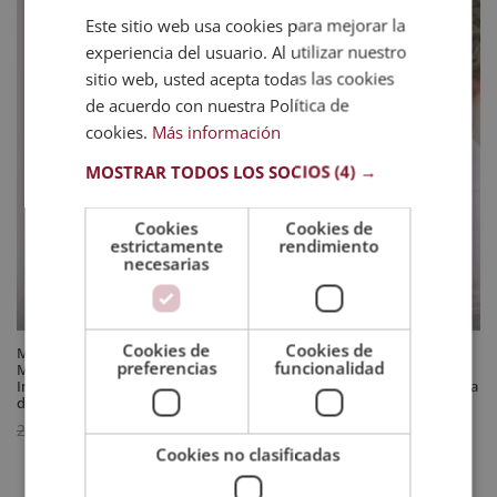
Este sitio web usa cookies para mejorar la
experiencia del usuario. Al utilizar nuestro
sitio web, usted acepta todas las cookies
de acuerdo con nuestra Política de
cookies.
Más información
MOSTRAR TODOS LOS SOCIOS
(4) →
Cookies
Cookies de
estrictamente
rendimiento
necesarias
Cookies de
Cookies de
Maestría Internacional en Prevención de la Violencia de Género y
preferencias
funcionalidad
Malos Tratos en Menores + Maestría Internacional en Coaching
Infantil y en Inteligencia Emocional – Diploma Acreditado por Apostilla
de la Haya
El
El
595
$
2.380
$
Cookies no clasificadas
precio
precio
original
actual