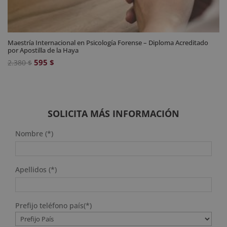
Maestría Internacional en Psicología Forense – Diploma Acreditado
por Apostilla de la Haya
El
El
595
$
2.380
$
precio
precio
original
actual
era:
es:
2.380 $.
595 $.
SOLICITA MÁS INFORMACIÓN
Nombre (*)
Apellidos (*)
Prefijo teléfono país(*)