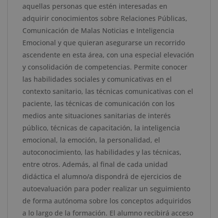
aquellas personas que estén interesadas en
Maestría
adquirir conocimientos sobre Relaciones Públicas,
Internacional
Comunicación de Malas Noticias e Inteligencia
en
Emocional y que quieran asegurarse un recorrido
Inteligencia
ascendente en esta área, con una especial elevación
Emocional
y consolidación de competencias. Permite conocer
-
las habilidades sociales y comunicativas en el
Doble
contexto sanitario, las técnicas comunicativas con el
Titulación
paciente, las técnicas de comunicación con los
-
medios ante situaciones sanitarias de interés
Diploma
público, técnicas de capacitación, la inteligencia
Acreditado
emocional, la emoción, la personalidad, el
por
autoconocimiento, las habilidades y las técnicas,
Apostilla
entre otros. Además, al final de cada unidad
de
didáctica el alumno/a dispondrá de ejercicios de
la
autoevaluación para poder realizar un seguimiento
Haya
de forma autónoma sobre los conceptos adquiridos
cantidad
a lo largo de la formación. El alumno recibirá acceso