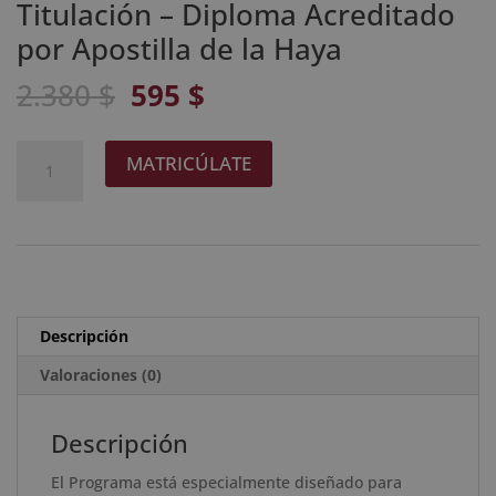
Titulación – Diploma Acreditado
por Apostilla de la Haya
El
El
2.380
$
595
$
precio
precio
original
actual
Maestría
A
MATRICÚLATE
era:
es:
Internacional
l
2.380 $.
595 $.
en
t
Relaciones
e
Públicas
r
y
n
Experto
a
Descripción
en
t
Comunicación
Valoraciones (0)
i
de
v
Malas
e
Descripción
Noticias
:
El Programa está especialmente diseñado para
+