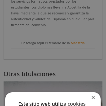
los servicios formativos prestados por los
estudiantes. Los diplomas llevan la Apostilla de la
Haya, mediante la que se reconoce y garantiza la
autenticidad y validez del Diploma en cualquier país
firmante del convenio.
Descarga aquí el temario de la
Maestría
Otras titulaciones
×
Este sitio web utiliza cookies