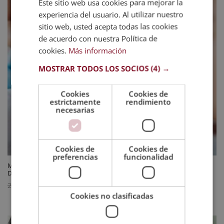
Este sitio web usa cookies para mejorar la
experiencia del usuario. Al utilizar nuestro
sitio web, usted acepta todas las cookies
de acuerdo con nuestra Política de
cookies.
Más información
MOSTRAR TODOS LOS SOCIOS
(4) →
Cookies
Cookies de
estrictamente
rendimiento
necesarias
Cookies de
Cookies de
preferencias
funcionalidad
Maestría Internacional en Farmacología Clínica para Enfermería –
Diploma Acreditado por Apostilla de la Haya
El
El
744
$
2.976
$
Cookies no clasificadas
precio
precio
original
actual
era:
es: