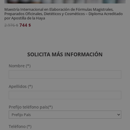
Maestría Internacional en Elaboración de Fórmulas Magistrales,
Preparados Oficinales, Dietéticos y Cosméticos – Diploma Acreditado
por Apostilla de la Haya
El
El
744
$
2.976
$
precio
precio
original
actual
era:
es:
2.976 $.
744 $.
SOLICITA MÁS INFORMACIÓN
Nombre (*)
Apellidos (*)
Prefijo teléfono país(*)
Teléfono (*)