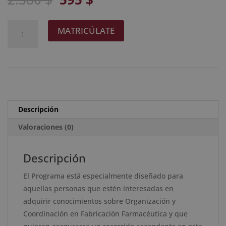
precio
precio
original
actual
Maestría
A
MATRICÚLATE
era:
es:
Internacional
l
2.380 $.
595 $.
en
t
Organización
e
y
r
Coordinación
n
en
a
Descripción
Fabricación
t
Farmacéutica
Valoraciones (0)
i
-
v
Diploma
e
Descripción
Acreditado
:
El Programa está especialmente diseñado para
por
aquellas personas que estén interesadas en
Apostilla
adquirir conocimientos sobre Organización y
de
Coordinación en Fabricación Farmacéutica y que
la