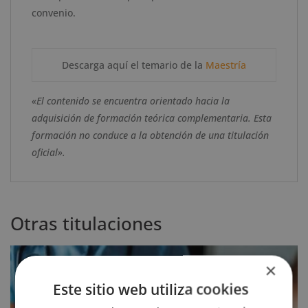
convenio.
Descarga aquí el temario de la
Maestría
«El contenido se encuentra orientado hacia la
adquisición de formación teórica complementaria. Esta
formación no conduce a la obtención de una titulación
oficial».
Otras titulaciones
×
Este sitio web utiliza cookies