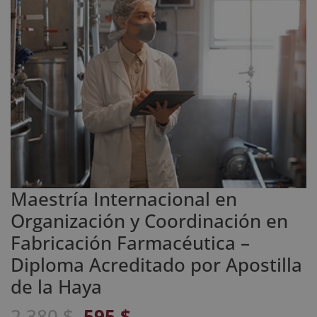
Maestría Internacional en
Organización y Coordinación en
Fabricación Farmacéutica –
Diploma Acreditado por Apostilla
de la Haya
El
El
2.380
$
595
$