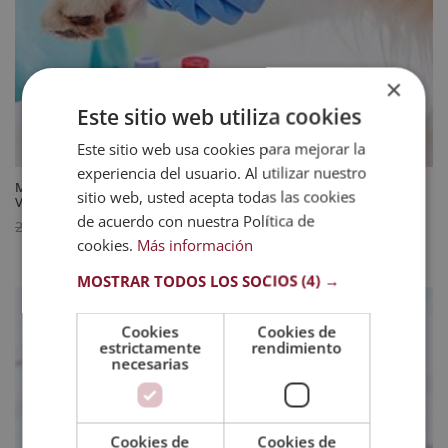
×
Este sitio web utiliza cookies
Este sitio web usa cookies para mejorar la
experiencia del usuario. Al utilizar nuestro
Maestría Internacional en Análisis Clínicos en Laboratorio para
sitio web, usted acepta todas las cookies
Veterinaria – Diploma Acreditado por Apostilla de la Haya
de acuerdo con nuestra Política de
El
El
744
$
2.976
$
cookies.
Más información
precio
precio
original
actual
MOSTRAR TODOS LOS SOCIOS
(4) →
era:
es:
2.976 $.
744 $.
Cookies
Cookies de
estrictamente
rendimiento
necesarias
Cookies de
Cookies de