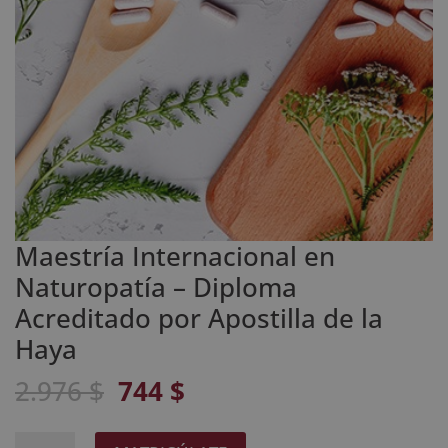
Maestría Internacional en
Naturopatía – Diploma
Acreditado por Apostilla de la
Haya
El
El
2.976
$
744
$
precio
precio
original
actual
Maestría
A