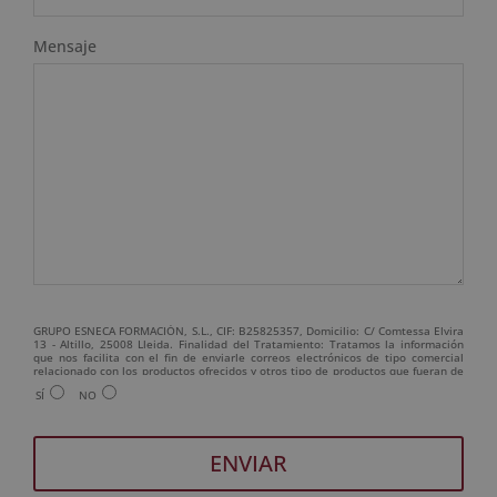
Mensaje
GRUPO ESNECA FORMACIÓN, S.L., CIF: B25825357, Domicilio: C/ Comtessa Elvira
13 - Altillo, 25008 Lleida. Finalidad del Tratamiento: Tratamos la información
que nos facilita con el fin de enviarle correos electrónicos de tipo comercial
relacionado con los productos ofrecidos y otros tipo de productos que fueran de
su interés. Legitimación del tratamiento: Consentimiento del interesado.
SÍ
NO
Derechos: Puede ejercitar sus derechos identificándose suficientemente,
dirigiéndose a la dirección admin@grupoesneca.com. Para más información
consulte nuestra Política de Privacidad. Desea recibir información comercial (vía
telefónica y/o email):