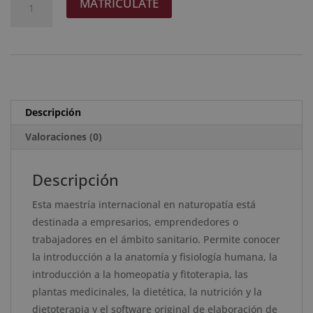
MATRICÚLATE
era:
es:
Internacional
l
2.976 $.
744 $.
en
t
Naturopatía
e
-
r
Diploma
n
Acreditado
a
Descripción
por
t
Apostilla
Valoraciones (0)
i
de
v
la
e
Descripción
Haya
:
Esta maestría internacional en naturopatía está
cantidad
destinada a empresarios, emprendedores o
trabajadores en el ámbito sanitario. Permite conocer
la introducción a la anatomía y fisiología humana, la
introducción a la homeopatía y fitoterapia, las
plantas medicinales, la dietética, la nutrición y la
dietoterapia y el software original de elaboración de