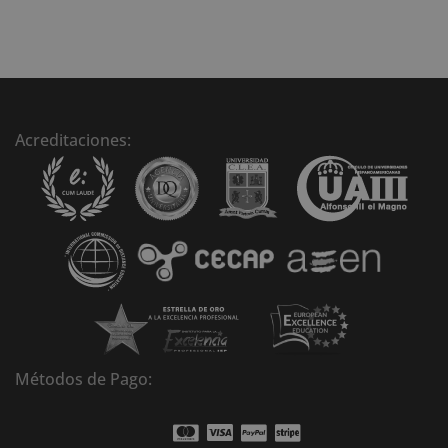
A
l
t
e
r
n
Acreditaciones:
a
t
i
v
e
:
Métodos de Pago: