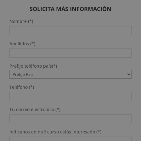
era:
es:
2.976 $.
744 $.
SOLICITA MÁS INFORMACIÓN
Nombre (*)
Apellidos (*)
Prefijo teléfono país(*)
Teléfono (*)
Tu correo electrónico (*)
Indícanos en qué curso estás interesado (*)