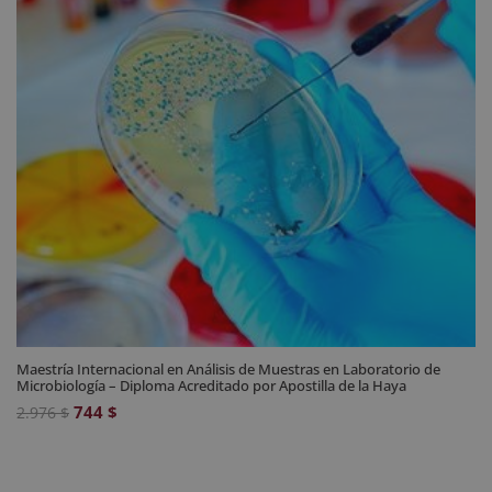
Maestría Internacional en Análisis de Muestras en Laboratorio de
Microbiología – Diploma Acreditado por Apostilla de la Haya
El
El
744
$
2.976
$
precio
precio
original
actual