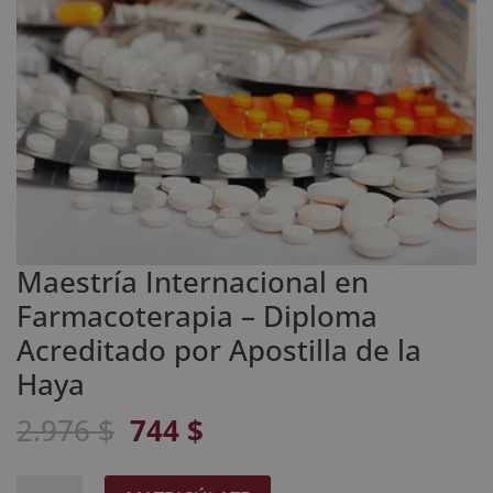
Maestría Internacional en
Farmacoterapia – Diploma
Acreditado por Apostilla de la
Haya
El
El
2.976
$
744
$
precio
precio
original
actual
Maestría
A