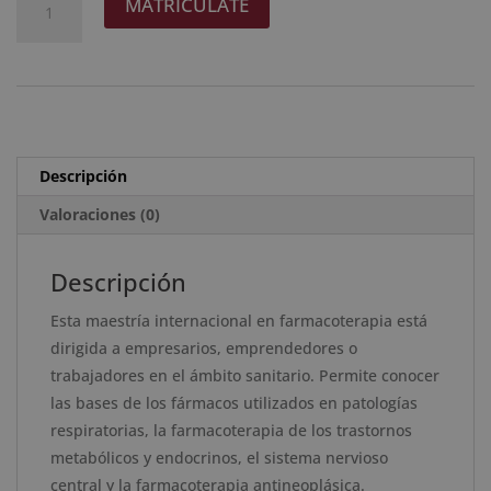
MATRICÚLATE
era:
es:
Internacional
l
2.976 $.
744 $.
en
t
Farmacoterapia
e
-
r
Diploma
n
Acreditado
a
Descripción
por
t
Apostilla
Valoraciones (0)
i
de
v
la
e
Descripción
Haya
:
Esta maestría internacional en farmacoterapia está
cantidad
dirigida a empresarios, emprendedores o
trabajadores en el ámbito sanitario. Permite conocer
las bases de los fármacos utilizados en patologías
respiratorias, la farmacoterapia de los trastornos
metabólicos y endocrinos, el sistema nervioso
central y la farmacoterapia antineoplásica.