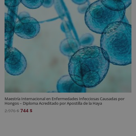
Maestría Internacional en Enfermedades Infecciosas Causadas por
Hongos – Diploma Acreditado por Apostilla de la Haya
El
El
744
$
2.976
$
precio
precio
original
actual
era:
es: