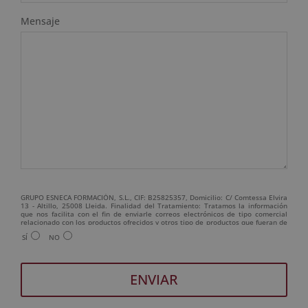
Mensaje
GRUPO ESNECA FORMACIÓN, S.L., CIF: B25825357, Domicilio: C/ Comtessa Elvira
13 - Altillo, 25008 Lleida. Finalidad del Tratamiento: Tratamos la información
que nos facilita con el fin de enviarle correos electrónicos de tipo comercial
relacionado con los productos ofrecidos y otros tipo de productos que fueran de
su interés. Legitimación del tratamiento: Consentimiento del interesado.
SÍ
NO
Derechos: Puede ejercitar sus derechos identificándose suficientemente,
dirigiéndose a la dirección admin@grupoesneca.com. Para más información
consulte nuestra Política de Privacidad. Desea recibir información comercial (vía
telefónica y/o email):
A