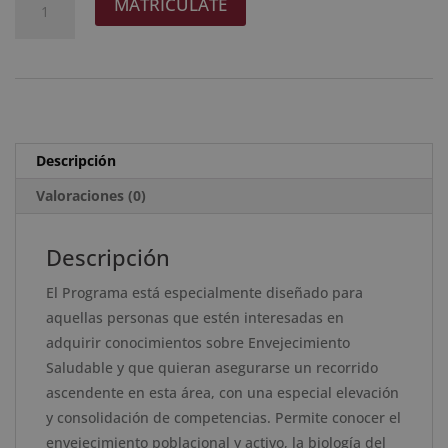
MATRICÚLATE
era:
es:
Internacional
l
2.976 $.
744 $.
en
t
Envejecimiento
e
Saludable
r
-
n
Diploma
a
Descripción
Acreditado
t
por
Valoraciones (0)
i
Apostilla
v
de
e
Descripción
la
:
El Programa está especialmente diseñado para
Haya
aquellas personas que estén interesadas en
cantidad
adquirir conocimientos sobre Envejecimiento
Saludable y que quieran asegurarse un recorrido
ascendente en esta área, con una especial elevación
y consolidación de competencias. Permite conocer el
envejecimiento poblacional y activo, la biología del