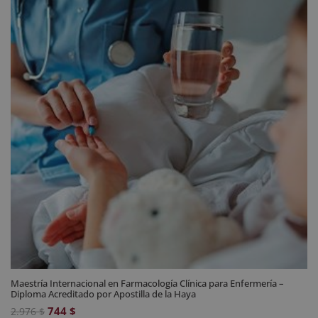
2.976 $.
744 $.
Maestría Internacional en Farmacología Clínica para Enfermería –
Diploma Acreditado por Apostilla de la Haya
El
El
744
$
2.976
$