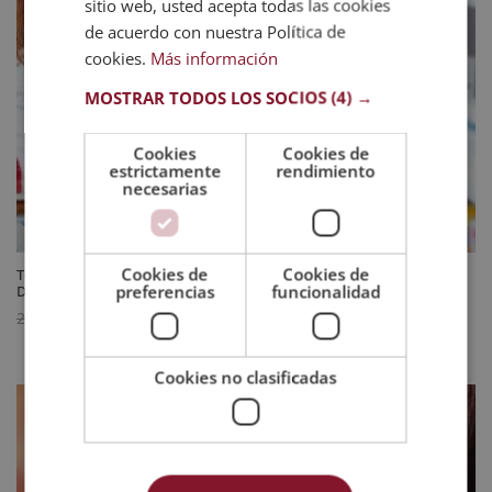
sitio web, usted acepta todas las cookies
de acuerdo con nuestra Política de
cookies.
Más información
MOSTRAR TODOS LOS SOCIOS
(4) →
Cookies
Cookies de
estrictamente
rendimiento
necesarias
Cookies de
Cookies de
Técnico Auxiliar de Farmacia + Técnico Auxiliar de Parafarmacia –
preferencias
funcionalidad
Diploma Acreditado por Apostilla de la Haya
El
El
744
$
2.976
$
precio
precio
original
actual
Cookies no clasificadas
era:
es:
2.976 $.
744 $.