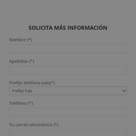
precio
precio
original
actual
era:
es:
2.976 $.
744 $.
SOLICITA MÁS INFORMACIÓN
Nombre (*)
Apellidos (*)
Prefijo teléfono país(*)
Teléfono (*)
Tu correo electrónico (*)