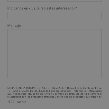
Indícanos en qué curso estás interesado (*)
Mensaje
GRUPO ESNECA FORMACIÓN, S.L., CIF: B25825357, Domicilio: C/ Comtessa Elvira
13 - Altillo, 25008 Lleida. Finalidad del Tratamiento: Tratamos la información
que nos facilita con el fin de enviarle correos electrónicos de tipo comercial
relacionado con los productos ofrecidos y otros tipo de productos que fueran de
su interés. Legitimación del tratamiento: Consentimiento del interesado.
SÍ
NO
Derechos: Puede ejercitar sus derechos identificándose suficientemente,
dirigiéndose a la dirección admin@grupoesneca.com. Para más información
consulte nuestra Política de Privacidad. Desea recibir información comercial (vía