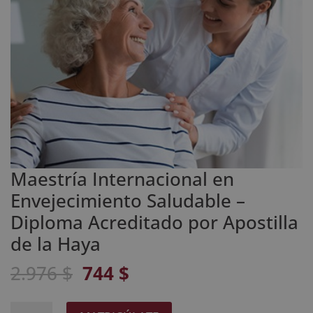
Maestría Internacional en
Envejecimiento Saludable –
Diploma Acreditado por Apostilla
de la Haya
El
El
2.976
$
744
$
precio
precio
original
actual
Maestría
A