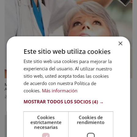
×
Este sitio web utiliza cookies
Este sitio web usa cookies para mejorar la
experiencia del usuario. Al utilizar nuestro
sitio web, usted acepta todas las cookies
de acuerdo con nuestra Política de
Maestría Internacional en Dermatología en Enfermería – Diploma
Acreditado por Apostilla de la Haya
cookies.
Más información
El
El
744
$
2.976
$
MOSTRAR TODOS LOS SOCIOS
(4) →
precio
precio
original
actual
Cookies
Cookies de
era:
es:
estrictamente
rendimiento
2.976 $.
744 $.
necesarias