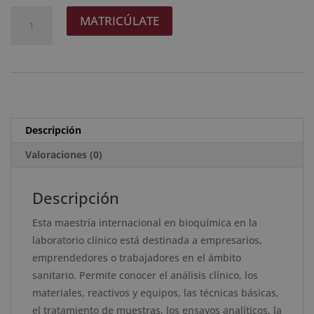
original
actual
Maestría
A
MATRICÚLATE
era:
es:
Internacional
l
2.976 $.
744 $.
en
t
Bioquímica
e
en
r
Laboratorio
n
Clínico
a
Descripción
-
t
Diploma
Valoraciones (0)
i
Acreditado
v
por
e
Descripción
Apostilla
:
Esta maestría internacional en bioquímica en la
de
laboratorio clínico está destinada a empresarios,
la
emprendedores o trabajadores en el ámbito
Haya
sanitario. Permite conocer el análisis clínico, los
cantidad
materiales, reactivos y equipos, las técnicas básicas,
el tratamiento de muestras, los ensayos analíticos, la