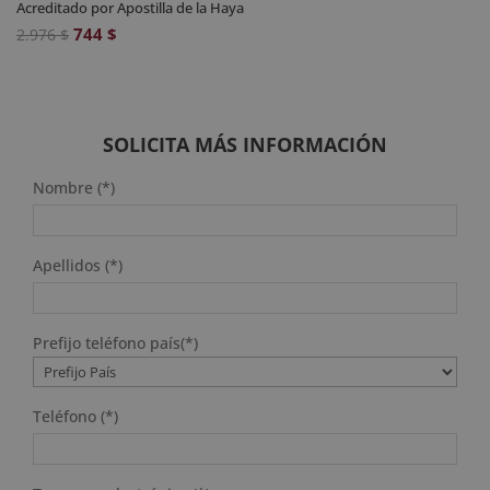
Acreditado por Apostilla de la Haya
El
El
744
$
2.976
$
precio
precio
original
actual
era:
es:
2.976 $.
744 $.
SOLICITA MÁS INFORMACIÓN
Nombre (*)
Apellidos (*)
Prefijo teléfono país(*)
Teléfono (*)