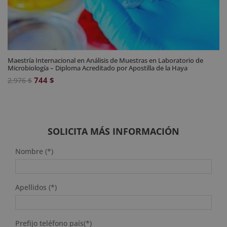
Maestría Internacional en Análisis de Muestras en Laboratorio de
Microbiología – Diploma Acreditado por Apostilla de la Haya
El
El
744
$
2.976
$
precio
precio
original
actual
era:
es:
2.976 $.
744 $.
SOLICITA MÁS INFORMACIÓN
Nombre (*)
Apellidos (*)
Prefijo teléfono país(*)