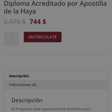
Diploma Acreditado por Apostilla
de la Haya
El
El
2.976
$
744
$
precio
precio
original
actual
Maestría
A
MATRICÚLATE
era:
es:
Internacional
l
2.976 $.
744 $.
en
t
Auxiliar
e
de
r
Laboratorio
n
+
a
Descripción
Maestría
t
Internacional
Valoraciones (0)
i
Experto
v
en
e
Descripción
Enfermedades
:
El Programa está especialmente diseñado para
Tropicales