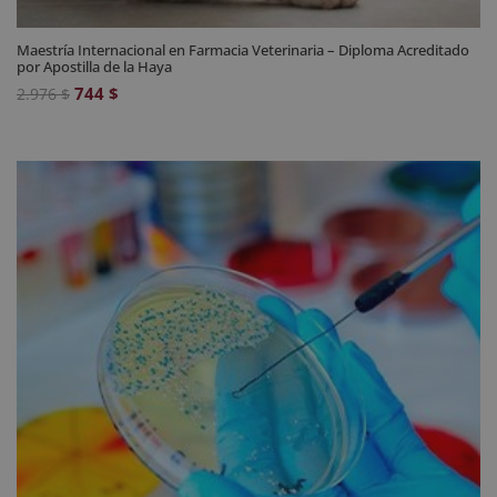
Maestría Internacional en Farmacia Veterinaria – Diploma Acreditado
por Apostilla de la Haya
El
El
744
$
2.976
$
precio
precio
original
actual
era:
es:
2.976 $.
744 $.