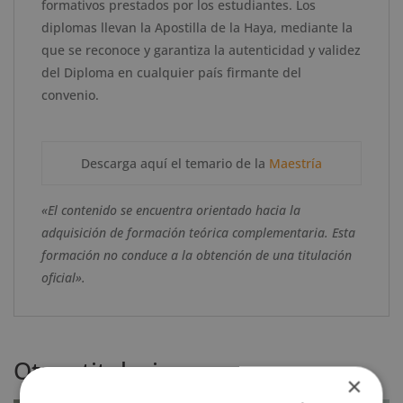
formativos prestados por los estudiantes. Los
diplomas llevan la Apostilla de la Haya, mediante la
que se reconoce y garantiza la autenticidad y validez
del Diploma en cualquier país firmante del
convenio.
Descarga aquí el temario de la
Maestría
«El contenido se encuentra orientado hacia la
adquisición de formación teórica complementaria. Esta
formación no conduce a la obtención de una titulación
oficial».
Otras titulaciones
×