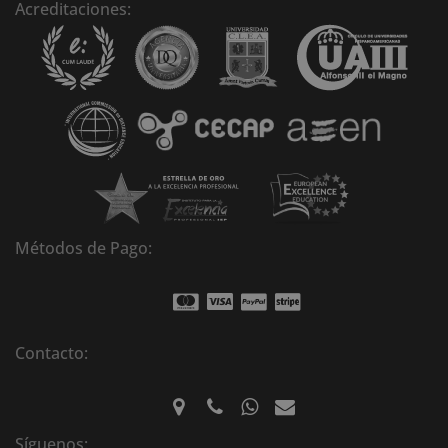
n
Acreditaciones:
a
t
i
v
e
:
Métodos de Pago:
Contacto:
Síguenos: