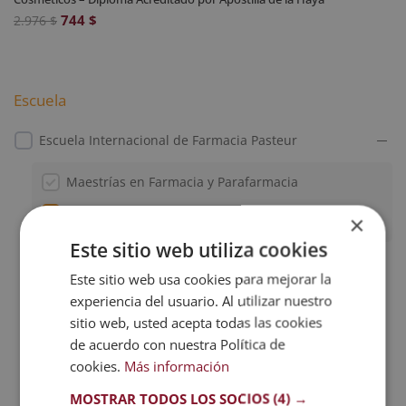
El
El
744
$
2.976
$
precio
precio
original
actual
era:
es:
Escuela
2.976 $.
744 $.
Escuela Internacional de Farmacia Pasteur
Maestrías en Farmacia y Parafarmacia
Maestrías en Laboratorio
×
Este sitio web utiliza cookies
Este sitio web usa cookies para mejorar la
experiencia del usuario. Al utilizar nuestro
SOLICITA MÁS INFORMACIÓN
sitio web, usted acepta todas las cookies
de acuerdo con nuestra Política de
Nombre (*)
cookies.
Más información
MOSTRAR TODOS LOS SOCIOS
(4) →