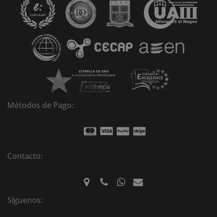
t
i
v
e
:
Métodos de Pago:
Contacto:
Síguenos: