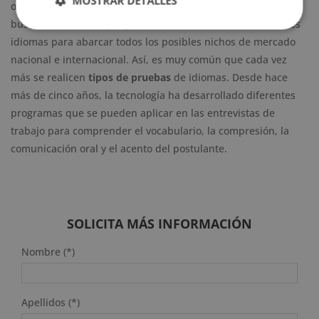
MOSTRAR DETALLES
otros países. Por ello, ahora más que nunca, las compañías
buscan candidatos que puedan desenvolverse en diferentes
idiomas para abarcar todos los posibles nichos de mercado
nacional e internacional. Así, es muy común que cada vez
más se realicen
tipos de pruebas
de idiomas. Desde hace
más de cinco años, la tecnología ha desarrollado diferentes
programas que se pueden aplicar en las entrevistas de
trabajo para comprender el vocabulario, la compresión, la
comunicación oral y el acento del postulante.
SOLICITA MÁS INFORMACIÓN
Nombre (*)
Apellidos (*)