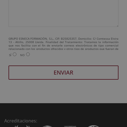
GRUPO ESNECA FORMACIÓN, S.L., CIF: B25825357, Domicilio: C/ Comtessa Elvira
13 - Altillo, 25008 Lleida. Finalidad del Tratamiento: Tratamos la información
que nos facilita con el fin de enviarle correos electrónicos de tipo comercial
relacionado con los productos ofrecidos y otros tipo de productos que fueran de
su interés. Legitimación del tratamiento: Consentimiento del interesado.
SÍ
NO
Derechos: Puede ejercitar sus derechos identificándose suficientemente,
dirigiéndose a la dirección admin@grupoesneca.com. Para más información
consulte nuestra Política de Privacidad. Desea recibir información comercial (vía
telefónica y/o email):
A
l
t
e
r
n
Acreditaciones:
a