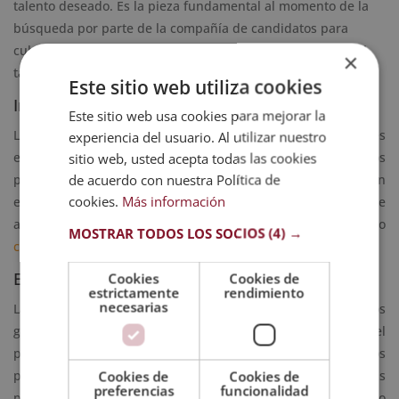
talento deseado. Es la pieza fundamental al momento de la
búsqueda por parte de la compañía de candidatos para
cubrir una vacante. Un reclutamiento es efectivo cuando el
×
talento se basa en un diseño de employer branding.
Este sitio web utiliza cookies
Ingreso a la empresa
Este sitio web usa cookies para mejorar la
La incorporación de los nuevos empleados a la compañía es
experiencia del usuario. Al utilizar nuestro
el proceso que permite que ellos se conviertan en miembros
sitio web, usted acepta todas las cookies
de acuerdo con nuestra Política de
productivos. Esto quiere decir que debe haber un plan
cookies.
Más información
estratégico para alcanzar las metas y los objetivos a través de
actividades orientadas a mejorar la calidad de habilidades o
MOSTRAR TODOS LOS SOCIOS
(4) →
competencias de liderazgo
de un trabajador.
Evaluación de 360º y reconocimientos
Cookies
Cookies de
estrictamente
rendimiento
necesarias
La evaluación de 360º es una herramienta que ayuda a los
gestores del
talento humano
a calificar el desempeño del
personal. Aunado a esto, deben tener también ciertos
programas de incentivos para reconocer y motivar a las
Cookies de
Cookies de
preferencias
funcionalidad
personas que contribuyen, mediante sus acciones y trabajo