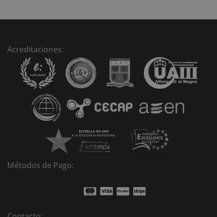
t
e
r
n
Acreditaciones:
a
t
i
v
e
:
Métodos de Pago:
Contacto: