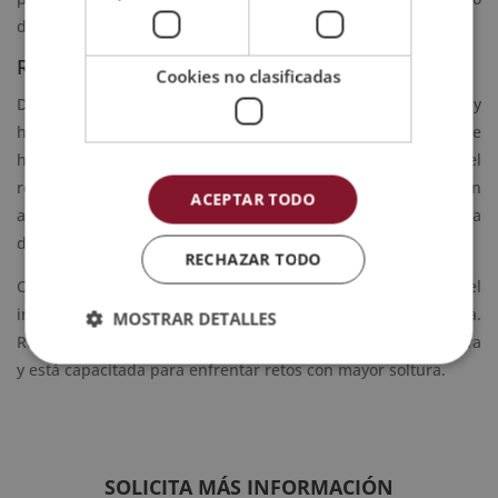
diario, al desarrollo exitoso de la empresa.
Retención de talento humano
Cookies no clasificadas
Después de definir e identificar los comportamientos y
habilidades que poseen los empleados con éxito, se debe
hacer un esfuerzo sistemático centrado en la retención del
recurso humano competente. Además, se debe fomentar un
ACEPTAR TODO
ambiente de trabajo acogedor para que haya una cultura alta
de estadía por parte de los empleados.
RECHAZAR TODO
Como podrás ver, el
talento humano
desempeña un papel
importante en la empresa y aumenta el valor de la misma.
MOSTRAR DETALLES
Realmente, una organización con talento es más competitiva
y está capacitada para enfrentar retos con mayor soltura.
SOLICITA MÁS INFORMACIÓN