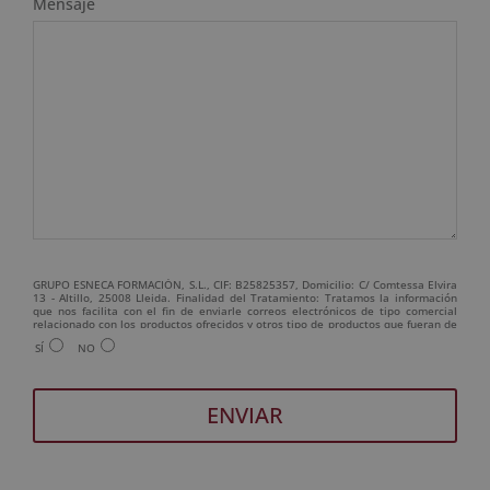
Mensaje
GRUPO ESNECA FORMACIÓN, S.L., CIF: B25825357, Domicilio: C/ Comtessa Elvira
13 - Altillo, 25008 Lleida. Finalidad del Tratamiento: Tratamos la información
que nos facilita con el fin de enviarle correos electrónicos de tipo comercial
relacionado con los productos ofrecidos y otros tipo de productos que fueran de
su interés. Legitimación del tratamiento: Consentimiento del interesado.
SÍ
NO
Derechos: Puede ejercitar sus derechos identificándose suficientemente,
dirigiéndose a la dirección admin@grupoesneca.com. Para más información
consulte nuestra Política de Privacidad. Desea recibir información comercial (vía
telefónica y/o email):
A
l