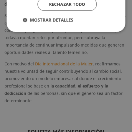
de trabajo más justo y equilibrado
.
RECHAZAR TODO
Según explica Montse Pere, subdirectora de nuestra escuela,
MOSTRAR DETALLES
avanzar en igualdad implica mantener un compromiso
constante y seguir trabajando para mejorar. Reconoce que
todavía quedan retos por afrontar, pero subraya la
importancia de continuar impulsando medidas que generen
oportunidades reales al talento femenino.
Con motivo del
Día Internacional de la Mujer
, reafirmamos
nuestra voluntad de seguir contribuyendo al cambio social,
promoviendo un modelo empresarial donde el crecimiento
profesional se base en
la capacidad, el esfuerzo y la
dedicación
de las personas, sin que el género sea un factor
determinante.
SOLICITA MÁS INFORMACIÓN