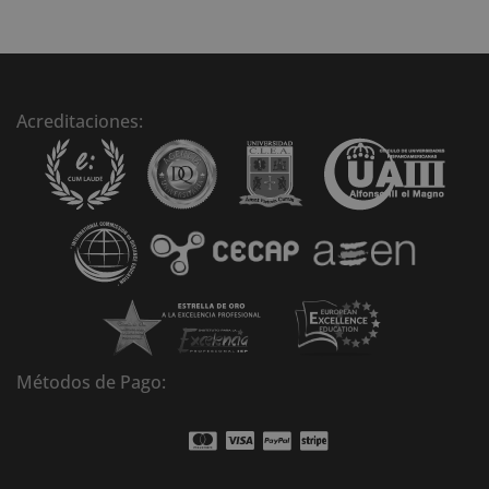
l
t
e
r
n
Acreditaciones:
a
t
i
v
e
:
Métodos de Pago: