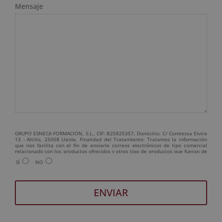
Mensaje
GRUPO ESNECA FORMACIÓN, S.L., CIF: B25825357, Domicilio: C/ Comtessa Elvira
13 - Altillo, 25008 Lleida. Finalidad del Tratamiento: Tratamos la información
que nos facilita con el fin de enviarle correos electrónicos de tipo comercial
relacionado con los productos ofrecidos y otros tipo de productos que fueran de
su interés. Legitimación del tratamiento: Consentimiento del interesado.
SÍ
NO
Derechos: Puede ejercitar sus derechos identificándose suficientemente,
dirigiéndose a la dirección admin@grupoesneca.com. Para más información
consulte nuestra Política de Privacidad. Desea recibir información comercial (vía
telefónica y/o email):
A