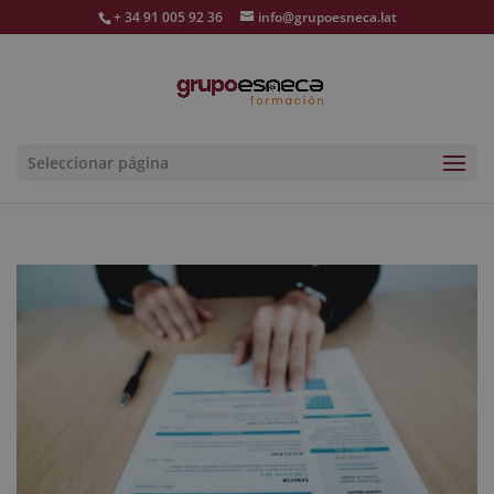
+ 34 91 005 92 36
info@grupoesneca.lat
Seleccionar página