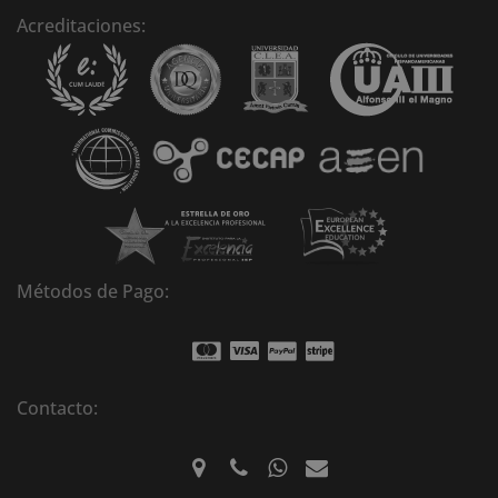
n
Acreditaciones:
a
t
i
v
e
:
Métodos de Pago:
Contacto: