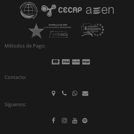
v
e
:
Métodos de Pago:
Contacto:
Síguenos: