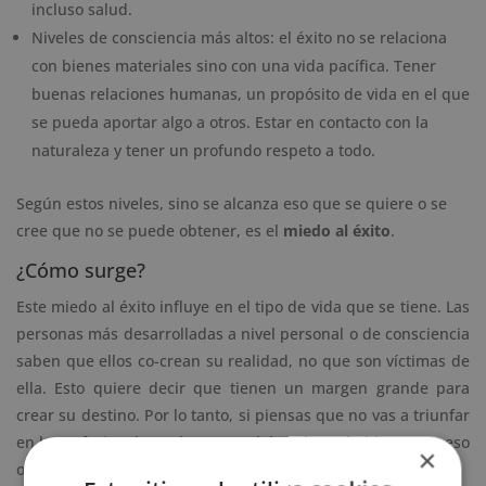
incluso salud.
Niveles de consciencia más altos: el éxito no se relaciona
con bienes materiales sino con una vida pacífica. Tener
buenas relaciones humanas, un propósito de vida en el que
se pueda aportar algo a otros. Estar en contacto con la
naturaleza y tener un profundo respeto a todo.
Según estos niveles, sino se alcanza eso que se quiere o se
cree que no se puede obtener, es el
miedo al éxito
.
¿Cómo surge?
Este miedo al éxito influye en el tipo de vida que se tiene. Las
personas más desarrolladas a nivel personal o de consciencia
saben que ellos co-crean su realidad, no que son víctimas de
ella. Esto quiere decir que tienen un margen grande para
crear su destino. Por lo tanto, si piensas que no vas a triunfar
en lo profesional o en lo personal, lo más probable es que eso
×
ocurra.