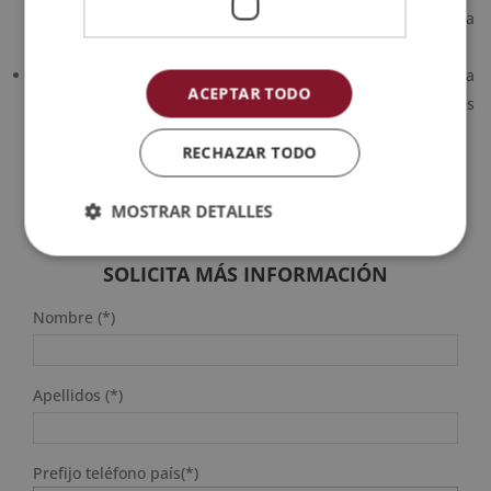
porque, si la nota no es más alta, hay un tipo de creencia
limitante.
Cuarto, pregúntate, ¿qué puedo hacer yo para mejorar esta
ACEPTAR TODO
percepción? Tu respuesta será la línea de acción que debes
hacer para superar poco a poco esos miedos concretos.
RECHAZAR TODO
MOSTRAR DETALLES
SOLICITA MÁS INFORMACIÓN
Nombre (*)
Apellidos (*)
Prefijo teléfono país(*)