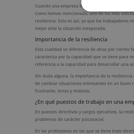
Cuando una empresa busca nuevos trabajadores, l
Como hemos mencionado, uno de los más solicita
resiliencia. Esto es así, ya que los trabajadores
mejor ante la situación inesperada.
Importancia de la resiliencia
Esta cualidad se diferencia de otras por ciertos 
caracteriza por la capacidad que se tiene para re
referencia a la capacidad para desarrollar una act
Sin duda alguna, la importancia de la resiliencia
de cambiar situaciones estresantes en un buen re
frustrante, tenso y molesto.
¿En qué puestos de trabajo en una em
En puestos directivos y cargos ejecutivos, la res
problemas de carácter psicosocial.
En las profesiones en las que se tiene trato dire