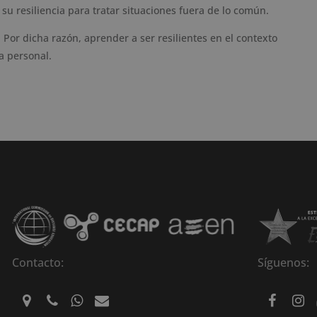
su resiliencia para tratar situaciones fuera de lo común.
 Por dicha razón, aprender a ser resilientes en el contexto
a personal.
Contacto:
Síguenos: