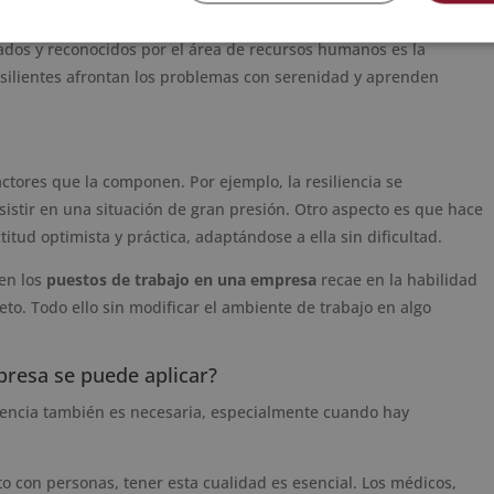
os requisitos incluyen aspectos técnicos y, sobretodo, valores.
dos y reconocidos por el área de recursos humanos es la
 resilientes afrontan los problemas con serenidad y aprenden
factores que la componen. Por ejemplo, la resiliencia se
sistir en una situación de gran presión. Otro aspecto es que hace
itud optimista y práctica, adaptándose a ella sin dificultad.
 en los
puestos de trabajo en una empresa
recae en la habilidad
to. Todo ello sin modificar el ambiente de trabajo en algo
presa se puede aplicar?
iliencia también es necesaria, especialmente cuando hay
cto con personas, tener esta cualidad es esencial. Los médicos,