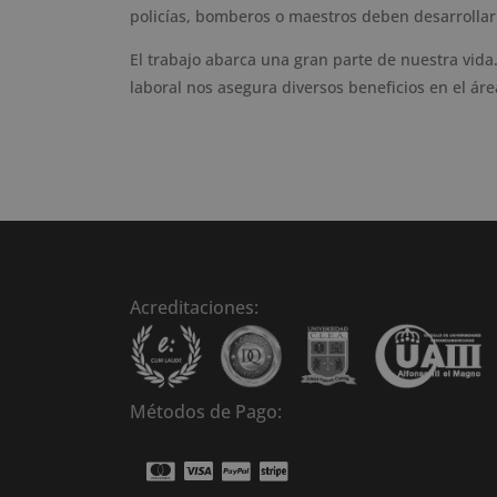
policías, bomberos o maestros deben desarrollar 
El trabajo abarca una gran parte de nuestra vida.
laboral nos asegura diversos beneficios en el áre
Acreditaciones:
Métodos de Pago: