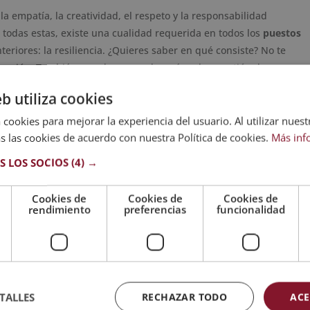
a empatía, la creatividad, el respeto y la responsabilidad
 todas estas, existe una cualidad requerida en todos los
puestos
teriores: la resiliencia. ¿Quieres saber en qué consiste? No te
inuación. También, puedes aprender más sobre gestión de
eb utiliza cookies
 cookies para mejorar la experiencia del usuario. Al utilizar nuest
s las cookies de acuerdo con nuestra Política de cookies.
Más inf
resa
S LOS SOCIOS
(4) →
puede aplicar?
Cookies de
Cookies de
Cookies de
rendimiento
preferencias
funcionalidad
trabajo en una empresa
 las personas enfrentan situaciones complicadas y las convierten
loran más a todos los candidatos y trabajadores que se muestran
TALLES
RECHAZAR TODO
ACE
al es un aspecto muy importante en el sector empresarial.