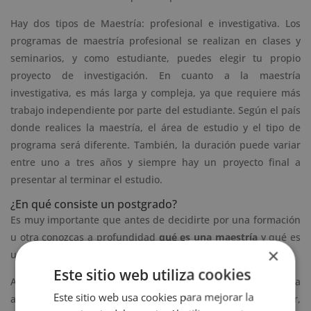
Hay dos tipos de Maestría: profesional e investigativa. Los
programas de maestría profesional se realizan en clases y
seminarios, y como estudiante, puedes elegir tu propio
proyecto de investigación. En cuanto a la maestría
investigativa, es más larga y compleja, ya que requiere más
trabajo independiente por parte del estudiante. Según el país
donde realices la maestría, el área de estudio y el tipo de
programa será diferente. También, la duración puede variar
entre uno a tres años y siempre hay un proyecto final a
presentar al terminar el estudio.
¿En qué consiste un postgrado?
Es muy importante que antes de decidirte por una formación
u otra conozcas a profundidad
qué es una maestría
y qué es
×
un postgrado. Así podrás ir definiendo tus intereses.
Este sitio web utiliza cookies
Ahora bien, el postgrado es un formato académico que dota
Este sitio web usa cookies para mejorar la
al alumno de especialización de forma más rápida. Es decir,