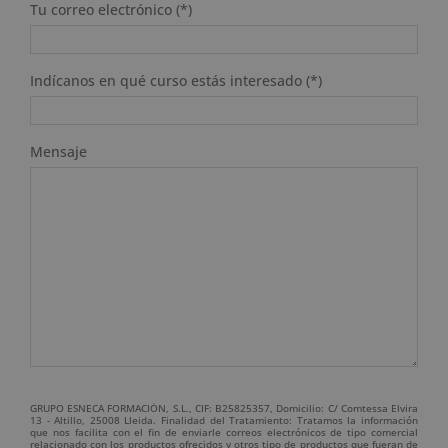
Tu correo electrónico (*)
Indícanos en qué curso estás interesado (*)
Mensaje
GRUPO ESNECA FORMACIÓN, S.L., CIF: B25825357, Domicilio: C/ Comtessa Elvira
13 - Altillo, 25008 Lleida. Finalidad del Tratamiento: Tratamos la información
que nos facilita con el fin de enviarle correos electrónicos de tipo comercial
relacionado con los productos ofrecidos y otros tipo de productos que fueran de