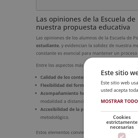
Las opiniones de la Escuela d
nuestra propuesta educativa
Las opiniones de los alumnos de la Escuela de 
estudiante
, y evidencian la solidez de nuestra 
constante es esencial para mantener un proceso
Entre los aspectos más valorados por los estudia
Este sitio w
Calidad de los contenidos
: materiales actualiz
Este sitio web usa
Flexibilidad del formato online
: permite que c
usted acepta toda
Acompañamiento humano y profesional
: ate
MOSTRAR TODO
modalidad a distancia.
Accesibilidad de la propuesta
: programas dise
Cookies
metodológico.
estrictamente
necesarias
Estos elementos convierten a la escuela en un r