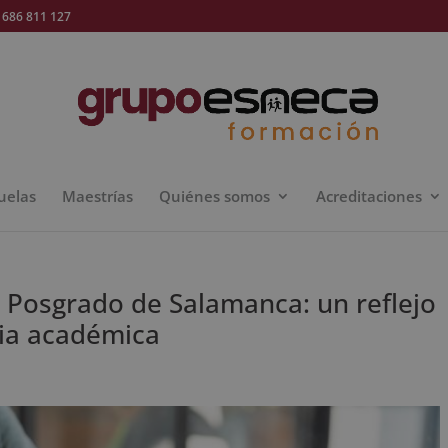
686 811 127
uelas
Maestrías
Quiénes somos
Acreditaciones
e Posgrado de Salamanca: un reflejo
ia académica