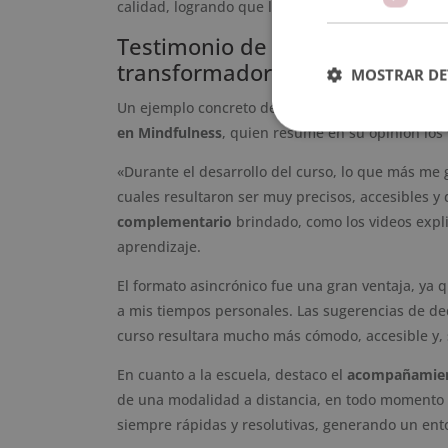
calidad, logrando que las opiniones positivas se
Testimonio de una alumna: exp
transformadora
MOSTRAR DE
Un ejemplo concreto de estas valoraciones es la
en Mindfulness
, quien resume en su opinión los
«Durante el desarrollo del curso, lo que más me 
cuales resultaron ser muy precisos, accesibles y
complementario
brindado, como los videos expl
aprendizaje.
El formato asincrónico fue una gran ventaja, ya
a mis tiempos personales. Las sugerencias de ded
curso resultara mucho más cómodo, accesible y, s
En cuanto a la escuela, destaco el
acompañamien
de una modalidad a distancia, en todo momento 
siempre rápidas y resolutivas, generando un en