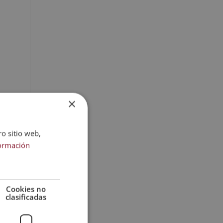
n
a
t
i
v
e
:
×
ro sitio web,
ormación
Cookies no
clasificadas