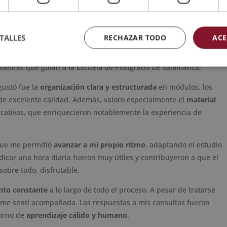
 multipliquen y sirvan como garantía para nuevos interesados.
eriencia enriquecedora y
TALLES
RECHAZAR TODO
ACE
 experiencia de
Silvia Alonso Pastorino
, alumna del
Diplomado
 valores que guían a la Escuela de Postgrado de Salamanca:
gustó fue la
organización clara y estructurada
en módulos, los
 de excelente calidad. Además, valoro especialmente el
material
icativos, que enriquecieron notablemente la experiencia de
 que me permitió
avanzar a mi propio ritmo
, adaptando el estudio
icar una hora diaria fueron muy útiles y contribuyeron a que el
obre todo, disfrutable.
to constante
a lo largo de todo el proceso. A pesar de tratarse
me sentí acompañada. Las respuestas a mis consultas fueron
torno de
aprendizaje cálido y humano
.