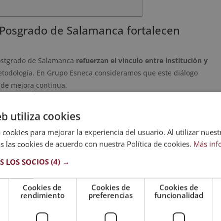
e Posgrado de Salamanca fortalecen
Postgrado de Salamanca
refuerzan el vínculo entre institución y
metodología. En Grupo Esneca consideramos que este diálogo
 de mejora continua.
ntes se destacan:
eb utiliza cookies
ados, claros y de alto nivel académico.
 cookies para mejorar la experiencia del usuario. Al utilizar nuest
ada alumno organice su tiempo y avance a su propio ritmo.
s las cookies de acuerdo con nuestra Política de cookies.
Más inf
nción rápida y resolutiva, que genera cercanía incluso en la
S LOS SOCIOS
(4) →
ñados para ser alcanzables tanto a nivel económico como
Cookies de
Cookies de
Cookies de
rendimiento
preferencias
funcionalidad
eferente para quienes buscan una experiencia educativa de