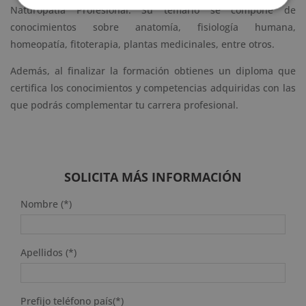
Naturopatía Profesional. Su temario se compone de
conocimientos sobre anatomía, fisiología humana,
homeopatía, fitoterapia, plantas medicinales, entre otros.
Además, al finalizar la formación obtienes un diploma que
certifica los conocimientos y competencias adquiridas con las
que podrás complementar tu carrera profesional.
SOLICITA MÁS INFORMACIÓN
Nombre (*)
Apellidos (*)
Prefijo teléfono país(*)