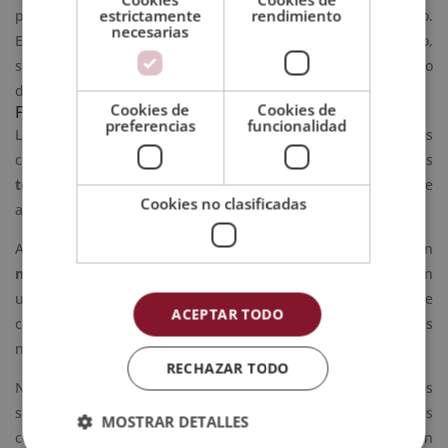
estrictamente
rendimiento
proporcionar métodos invasivos o que le generen más daño.
necesarias
El objetivo es que el organismo actúe por su cuenta. Para ello,
se emplean tratamientos que estimulan el restablecimiento
de la normalidad.
Cookies de
Cookies de
Formación y conocimientos de naturopatía
preferencias
funcionalidad
Las personas interesadas en reunir todos los conocimientos
con los que trabajan los naturópatas, aprenden sobre las
técnicas de la medicina natural
y todos los beneficios que
Cookies no clasificadas
aportan las terapias alternativas.
Así pues, si quieres conocer más sobre las funciones de un
naturópata
es imprescindible profundizar en el tema con
una formación de calidad y alto nivel académico que cuente
ACEPTAR TODO
con una metodología de estudio que se ajuste a tus
necesidades.
RECHAZAR TODO
Nuestra especialización, enfocada en abordar todos los
saberes que rodean a los tratamientos naturales, puedes
MOSTRAR DETALLES
conseguirla con nuestra Maestría Internacional en