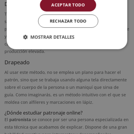
Digital
ACEPTAR TODO
Tiene una gran similitud con el patronaje industrial, aunque
RECHAZAR TODO
se desarrolla a través de programas informáticos y no sobre
papel. Gracias a este avance, las piezas se crean rápidamente
y de manera más exacta. Usualmente, esta técnica se lleva a
MOSTRAR DETALLES
cabo en empresas de gran tamaño que requieren de una
producción elevada.
Drapeado
Al usar este método, no se emplea un plano para hacer el
patrón, sino que se trabaja usando alguna tela directamente
sobre el cuerpo de la persona o un maniquí que sirva de
guía. Como imaginarás, es un método intuitivo con el que se
moldea con alfileres y marcaciones en lápiz.
¿Dónde estudiar patronaje online?
El
patronista
se conoce por ser una persona especializada en
esta técnica que acabamos de explicar. Dispone de una gran