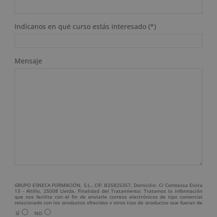
Indícanos en qué curso estás interesado (*)
Mensaje
GRUPO ESNECA FORMACIÓN, S.L., CIF: B25825357, Domicilio: C/ Comtessa Elvira
13 - Altillo, 25008 Lleida. Finalidad del Tratamiento: Tratamos la información
que nos facilita con el fin de enviarle correos electrónicos de tipo comercial
relacionado con los productos ofrecidos y otros tipo de productos que fueran de
su interés. Legitimación del tratamiento: Consentimiento del interesado.
SÍ
NO
Derechos: Puede ejercitar sus derechos identificándose suficientemente,