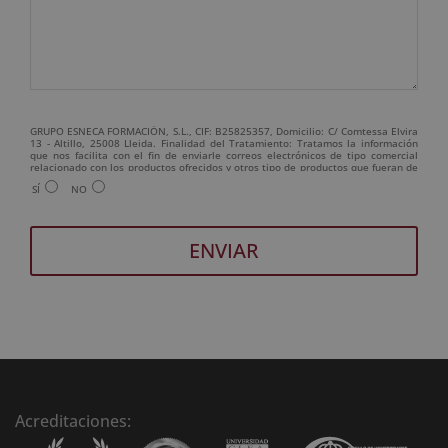
GRUPO ESNECA FORMACIÓN, S.L., CIF: B25825357, Domicilio: C/ Comtessa Elvira
13 - Altillo, 25008 Lleida. Finalidad del Tratamiento: Tratamos la información
que nos facilita con el fin de enviarle correos electrónicos de tipo comercial
relacionado con los productos ofrecidos y otros tipo de productos que fueran de
su interés. Legitimación del tratamiento: Consentimiento del interesado.
SÍ
NO
Derechos: Puede ejercitar sus derechos identificándose suficientemente,
dirigiéndose a la dirección admin@grupoesneca.com. Para más información
consulte nuestra Política de Privacidad. Desea recibir información comercial (vía
telefónica y/o email):
A
l
t
e
r
n
Acreditaciones:
a