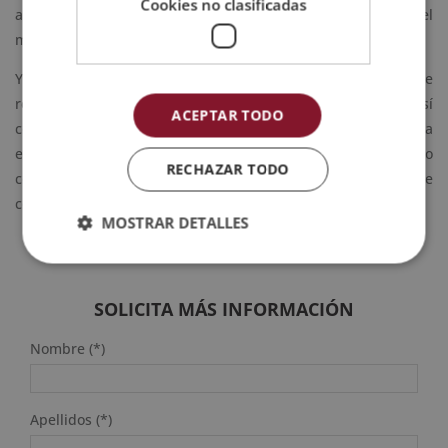
Cookies no clasificadas
agregues a tus infusiones, esto te ayudará a acelerar el
metabolismo.
Y si debes comer fuera de casa por el trabajo, te
recomendamos que prepares tu comida a diario porque así
ACEPTAR TODO
controlas lo que comes cada día. Mantén siempre la
estrategia de pensar lo que le va bien a tu organismo
RECHAZAR TODO
combinando proteína, vegetales e hidratos siempre
controlando la cantidad.
MOSTRAR DETALLES
SOLICITA MÁS INFORMACIÓN
Nombre (*)
Apellidos (*)