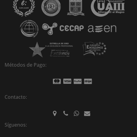
t
i
v
e
:
Métodos de Pago:
Contacto:
Síguenos: