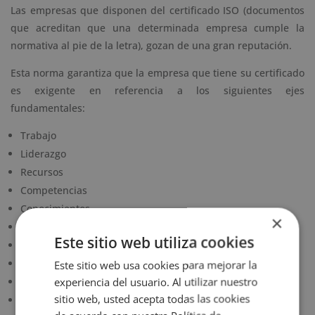
Las empresas que disponen del certificado ISO (documentos
que acreditan que una determinada empresa cumple la
normativa al pie de la letra), gozan de una gran reputación.
Esta norma garantiza que la empresa que tiene su certificado
es exigente en referencia a los siguientes ejes
fundamentales:
Trabajo
Liderazgo
Recursos
Competencias
Conocimientos
×
Clientes
Este sitio web utiliza cookies
Desempeño
Mejora
Este sitio web usa cookies para mejorar la
experiencia del usuario. Al utilizar nuestro
Información documentada
sitio web, usted acepta todas las cookies
Riesgos y oportunidades