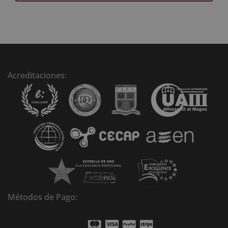
A
l
t
e
r
n
Acreditaciones:
a
t
i
v
e
:
Métodos de Pago: