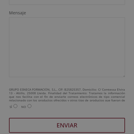
Mensaje
GRUPO ESNECA FORMACIÓN, S.L., CIF: B25825357, Domicilio: C/ Comtessa Elvira
13 - Altillo, 25008 Lleida. Finalidad del Tratamiento: Tratamos la información
que nos facilita con el fin de enviarle correos electrónicos de tipo comercial
relacionado con los productos ofrecidos y otros tipo de productos que fueran de
su interés. Legitimación del tratamiento: Consentimiento del interesado.
SÍ
NO
Derechos: Puede ejercitar sus derechos identificándose suficientemente,
dirigiéndose a la dirección admin@grupoesneca.com. Para más información
consulte nuestra Política de Privacidad. Desea recibir información comercial (vía
telefónica y/o email):