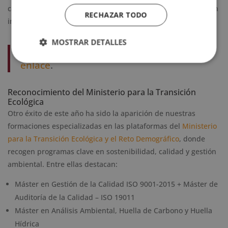
caminar juntas, y que pequeñas acciones pueden generar un
RECHAZAR TODO
impacto significativo en el planeta.
MOSTRAR DETALLES
Lee la noticia completa en
el siguiente
enlace
.
Reconocimiento del Ministerio para la Transición
Ecológica
Otro éxito de este año ha sido la aparición de nuestras
formaciones especializadas en las plataformas del
Ministerio
para la Transición Ecológica y el Reto Demográfico
, donde
recogen programas clave en sostenibilidad, calidad y gestión
ambiental. Entre ellas destacan:
Máster en Gestión de la Calidad ISO 9001-2015 + Máster de
Auditoría de la Calidad – ISO 19011
Máster en Análisis Ambiental, Huella de Carbono y Huella
Hídrica