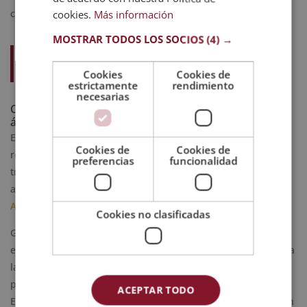
camino correcto.
cookies.
Más información
MOSTRAR TODOS LOS SOCIOS
(4) →
Descubre todos los resultados de la
encuesta en nuestra
página de Linkedin
.
Cookies
Cookies de
estrictamente
rendimiento
necesarias
Compromiso ambiental: Grupo Esneca apadrina 88
árboles
En línea con nuestra responsabilidad social, en 2025
Cookies de
Cookies de
reforzamos nuestro compromiso con la sostenibilidad a
preferencias
funcionalidad
través del
apadrinamiento de 88 árboles
, y a la espera de
apadrinar 130 más, en colaboración con la
Fundación
Apadrina un Árbol
.
Cookies no clasificadas
Gracias a la participación activa de nuestros alumnos, que
eligieron estudiar en modalidad online, logramos contribuir a
la
reforestación de zonas afectadas por incendios
y
promover un modelo educativo más responsable y ecológico.
ACEPTAR TODO
Esta iniciativa reafirma que educación y sostenibilidad deben