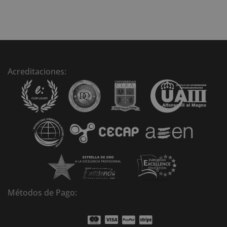
A
l
t
e
r
n
Acreditaciones:
a
t
i
v
e
:
Métodos de Pago: