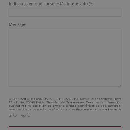
Indícanos en qué curso estás interesado (*)
Mensaje
GRUPO ESNECA FORMACIÓN, S.L., CIF: B25825357, Domicilio: C/ Comtessa Elvira
13 - Altillo, 25008 Lleida. Finalidad del Tratamiento: Tratamos la información
que nos facilita con el fin de enviarle correos electrónicos de tipo comercial
relacionado con los productos ofrecidos y otros tipo de productos que fueran de
su interés. Legitimación del tratamiento: Consentimiento del interesado.
SÍ
NO
Derechos: Puede ejercitar sus derechos identificándose suficientemente,
dirigiéndose a la dirección admin@grupoesneca.com. Para más información
consulte nuestra Política de Privacidad. Desea recibir información comercial (vía
telefónica y/o email):