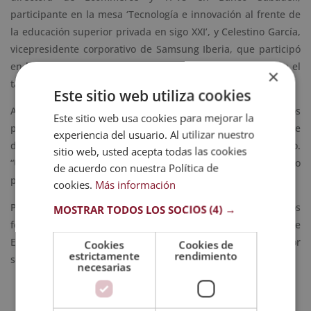
participante en la mesa ‘Tecnología e innovación al frente de
la educación superior privada en sigo XXI’, y Celestino García,
vicepresidente corporativo de Samsung Iberia, que participó
en la conferencia ‘Desde el conocimiento académico, hasta el
×
talento profesional’.
Este sitio web utiliza cookies
Además, el V Congreso Internacional de Escuelas de Negocios
Este sitio web usa cookies para mejorar la
permitió también crear un ambiente de sinergia entre
experiencia del usuario. Al utilizar nuestro
diferentes actores del panorama educativo superior privado.
sitio web, usted acepta todas las cookies
“Una oportunidad única para seguir creciendo
de acuerdo con nuestra Política de
profesionalmente”, añadió María Sánchez.
cookies.
Más información
Por nuestra parte, desde Grupo Esneca Formación, queremos
MOSTRAR TODOS LOS SOCIOS
(4) →
felicitar a nuestra compañera Sánchez y a todo el equipo de
Esneca Business School por ganar este reconocimiento, por
Cookies
Cookies de
estrictamente
rendimiento
segundo año consecutivo.
necesarias