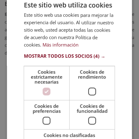
Esfuerzo y compromiso con la formación online
Este sitio web utiliza cookies
Esneca Business School
agradece a todas las personas que
Este sitio web usa cookies para mejorar la
confían en el centro desde sus inicios. También a todos los
experiencia del usuario. Al utilizar nuestro
alumnos y alumnas que han hecho lo posible para que este
sitio web, usted acepta todas las cookies
de acuerdo con nuestra Política de
galardón reconozca su trabajo diario. Por ello, siguen en su
cookies.
Más información
compromiso por trabajar día a día por una oferta formativa
de calidad y accesible para todos.
MOSTRAR TODOS LOS SOCIOS
(4) →
Cookies
Cookies de
estrictamente
rendimiento
necesarias
SOLICITA MÁS INFORMACIÓN
Nombre (*)
Cookies de
Cookies de
preferencias
funcionalidad
Apellidos (*)
Cookies no clasificadas