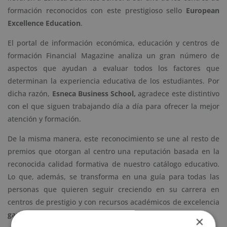
formación reconocidos con este prestigioso sello
European
Excellence Education
.
El portal de información económica, educación y centros de
formación Financial Magazine analiza un gran número de
aspectos que ayudan a evaluar todos los factores que
determinan la experiencia educativa de los estudiantes. Por
dicha razón,
Esneca Business School,
agradece este distintivo
con el que siguen trabajando día a día para ofrecer la mejor
atención y formación.
De la misma manera, este reconocimiento se une al resto de
premios que otorgan al centro una reputación basada en la
reconocida calidad formativa de nuestro catálogo educativo.
Lo que, además, se transforma en una guía para todas las
personas que quieren seguir creciendo en su carrera en
centros de prestigio y con recursos académicos de excelencia
garantizados.
×