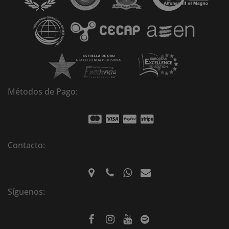
i
v
e
:
Métodos de Pago:
Contacto:
Síguenos: