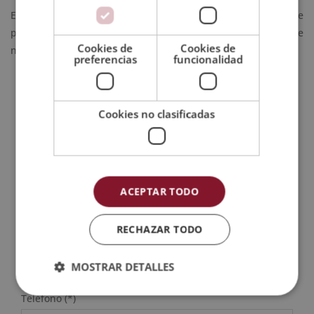
Estamos muy complacidos de poder formar parte de este
proyecto. Nuestra mayor orgullo es la satisfacción de
Cookies de
Cookies de
nuestros empleados y alumnos.
preferencias
funcionalidad
Cookies no clasificadas
SOLICITA MÁS INFORMACIÓN
Nombre (*)
ACEPTAR TODO
Apellidos (*)
RECHAZAR TODO
Prefijo teléfono país(*)
MOSTRAR DETALLES
Teléfono (*)