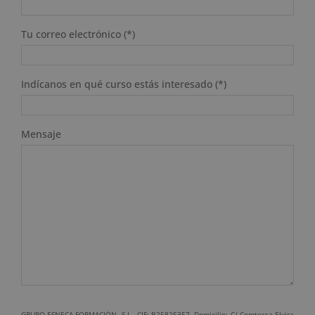
Tu correo electrónico (*)
Indícanos en qué curso estás interesado (*)
Mensaje
GRUPO ESNECA FORMACIÓN, S.L., CIF: B25825357, Domicilio: C/ Comtessa Elvira