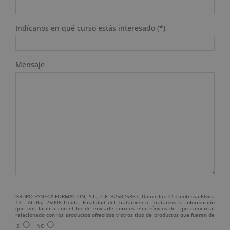
Indícanos en qué curso estás interesado (*)
Mensaje
GRUPO ESNECA FORMACIÓN, S.L., CIF: B25825357, Domicilio: C/ Comtessa Elvira
13 - Altillo, 25008 Lleida. Finalidad del Tratamiento: Tratamos la información
que nos facilita con el fin de enviarle correos electrónicos de tipo comercial
relacionado con los productos ofrecidos y otros tipo de productos que fueran de
su interés. Legitimación del tratamiento: Consentimiento del interesado.
SÍ
NO
Derechos: Puede ejercitar sus derechos identificándose suficientemente,