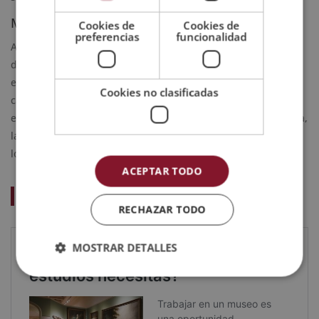
Mecenazgo vs. patrocinio: diferencias clave
Cookies de
Cookies de
preferencias
funcionalidad
Aunque se usan a menudo como sinónimos, tienen matices
diferentes.
El mecenazgo es una aportación altruista
sin
expectativa de contraprestación directa. El patrocinio, en
Cookies no clasificadas
cambio, implica un
acuerdo más comercial
en el que la
empresa espera visibilidad y retorno de marca. En la práctica,
la mayoría de acuerdos en museos combinan elementos de
los dos.
ACEPTAR TODO
Te puede interesar:
RECHAZAR TODO
MOSTRAR DETALLES