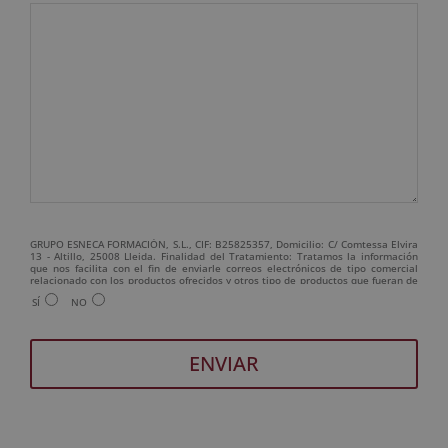
GRUPO ESNECA FORMACIÓN, S.L., CIF: B25825357, Domicilio: C/ Comtessa Elvira
13 - Altillo, 25008 Lleida. Finalidad del Tratamiento: Tratamos la información
que nos facilita con el fin de enviarle correos electrónicos de tipo comercial
relacionado con los productos ofrecidos y otros tipo de productos que fueran de
su interés. Legitimación del tratamiento: Consentimiento del interesado.
SÍ
NO
Derechos: Puede ejercitar sus derechos identificándose suficientemente,
dirigiéndose a la dirección admin@grupoesneca.com. Para más información
consulte nuestra Política de Privacidad. Desea recibir información comercial (vía
telefónica y/o email):
A
l