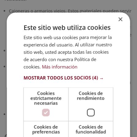
Cajoneras o armarios viejos. Estos materiales pueden servir
×
de plataforma para hacer un huerto urbano vertical. Si son
Este sitio web utiliza cookies
de madera, no olvides ponerles bolsas de plástico antes de
montar la tierra y colocar las plantas con espacios para que
Este sitio web usa cookies para mejorar la
reciban la luz necesaria.
experiencia del usuario. Al utilizar nuestro
Puedes hacer macetas con garrafas o botellas de plástico
sitio web, usted acepta todas las cookies
vacías.
de acuerdo con nuestra Política de
cookies.
Más información
Cajas de madera. Estas cajas las puedes conseguir en
cualquier frutería, ya que ahí es donde las usan para
MOSTRAR TODOS LOS SOCIOS
(4) →
transportar los alimentos. Estas son ideales para montar tu
huerto casero porque las podrás mover a donde quieras e,
Cookies
Cookies de
estrictamente
rendimiento
incluso, colocarlas una en cima de otra para tener
necesarias
pequeños módulos de plantas.
Los farolillos viejos de cristal son soportes excelentes para
plantar.
Cookies de
Cookies de
preferencias
funcionalidad
Consejos para mantener correctamente un