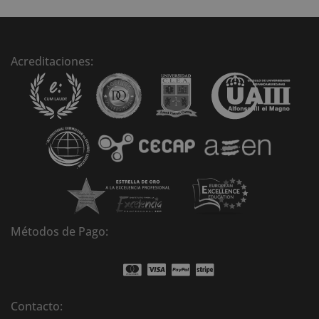
t
e
r
n
Acreditaciones:
a
t
i
v
e
:
Métodos de Pago:
Contacto: