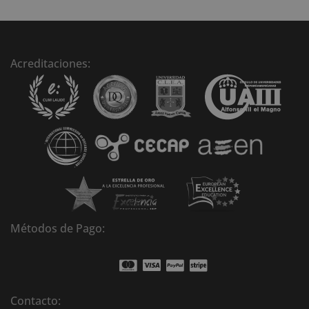
t
e
r
n
Acreditaciones:
a
t
i
v
e
:
Métodos de Pago:
Contacto: