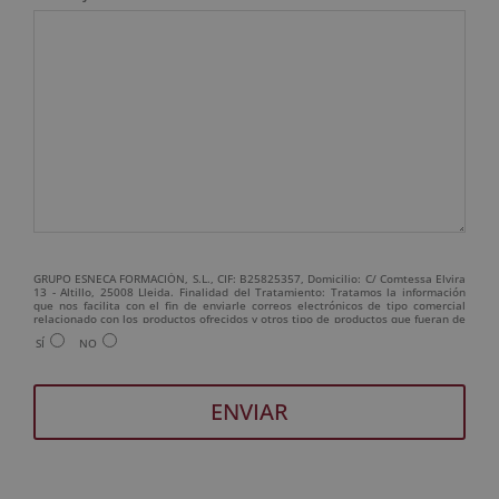
GRUPO ESNECA FORMACIÓN, S.L., CIF: B25825357, Domicilio: C/ Comtessa Elvira
13 - Altillo, 25008 Lleida. Finalidad del Tratamiento: Tratamos la información
que nos facilita con el fin de enviarle correos electrónicos de tipo comercial
relacionado con los productos ofrecidos y otros tipo de productos que fueran de
su interés. Legitimación del tratamiento: Consentimiento del interesado.
SÍ
NO
Derechos: Puede ejercitar sus derechos identificándose suficientemente,
dirigiéndose a la dirección admin@grupoesneca.com. Para más información
consulte nuestra Política de Privacidad. Desea recibir información comercial (vía
telefónica y/o email):
A
l