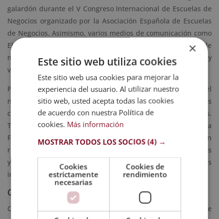
galardón durante el V Congreso Internacional de Escuelas de
Negocios organizado por la Asociación Española de Escuelas
de Negocios. Asimismo, varios medios de comunicación como
×
El País destacaron en diferentes artículos algunos de
nuestros programas formativos por su calidad, precio y
Este sitio web utiliza cookies
valoraciones.
Este sitio web usa cookies para mejorar la
experiencia del usuario. Al utilizar nuestro
Por otro lado, el portal educativo más importante a nivel
sitio web, usted acepta todas las cookies
nacional, Emagister, también destacó algunos de nuestros
de acuerdo con nuestra Política de
centros por su excelencia y las opiniones de los alumnos.
cookies.
Más información
Tanto es así que, este año 2019, 22 escuelas de Grupo Esneca
Formación recibieron el
Sello Cum Laude 2019
. Este galardón
MOSTRAR TODOS LOS SOCIOS
(4) →
reconoce las buenas opiniones de los alumnos de los centros
y sirve como guía de excelencia para otras personas
Cookies
Cookies de
estrictamente
rendimiento
interesadas en seguir formándose. ¡Felicidades a todos!
necesarias
Comprometidos con la igualdad
Cerramos una década y damos paso a una nueva en la que