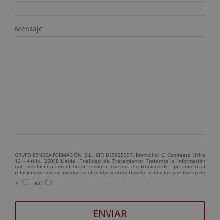
Mensaje
GRUPO ESNECA FORMACIÓN, S.L., CIF: B25825357, Domicilio: C/ Comtessa Elvira
13 - Altillo, 25008 Lleida. Finalidad del Tratamiento: Tratamos la información
que nos facilita con el fin de enviarle correos electrónicos de tipo comercial
relacionado con los productos ofrecidos y otros tipo de productos que fueran de
su interés. Legitimación del tratamiento: Consentimiento del interesado.
SÍ
NO
Derechos: Puede ejercitar sus derechos identificándose suficientemente,
dirigiéndose a la dirección admin@grupoesneca.com. Para más información
consulte nuestra Política de Privacidad. Desea recibir información comercial (vía
telefónica y/o email):