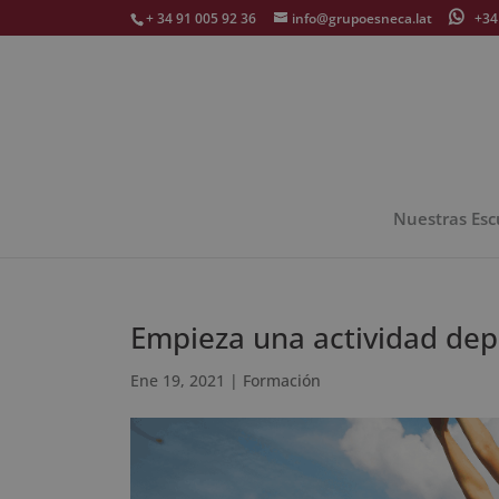
+ 34 91 005 92 36
info@grupoesneca.lat
+34 
Nuestras Esc
Empieza una actividad depo
Ene 19, 2021
|
Formación