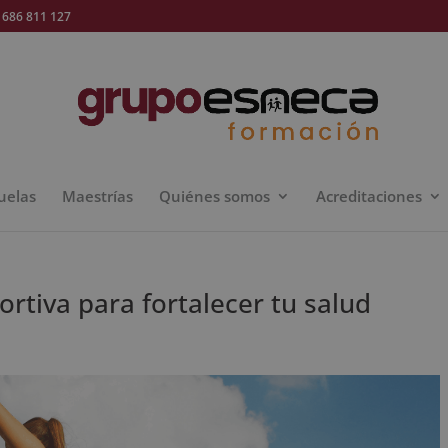
686 811 127
uelas
Maestrías
Quiénes somos
Acreditaciones
rtiva para fortalecer tu salud