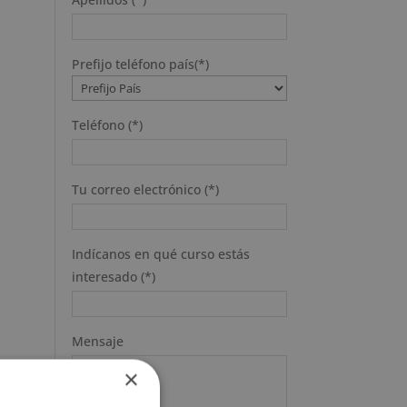
Prefijo teléfono país(*)
Teléfono (*)
Tu correo electrónico (*)
Indícanos en qué curso estás
interesado (*)
Mensaje
×